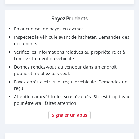
Origine : Importée (modèle US)
⭐ Options et équipements
Soyez Prudents
Grand écran tactile Android 14 pouces neuf
GPS intégré
En aucun cas ne payez en avance.
Bluetooth / musique / appels
Inspectez le véhicule avant de l'acheter. Demandez des
Climatisation automatique
documents.
Sièges cuir
Vérifiez les informations relatives au propriétaire et à
Volant multifonction
l'enregistrement du véhicule.
Vitres électriques
Donnez rendez-vous au vendeur dans un endroit
Rétroviseurs électriques
public et n'y allez pas seul.
Jantes alliage
Fermeture centralisée
Payez après avoir vu et reçu le véhicule. Demandez un
Direction assistée
reçu.
Airbags
Attention aux véhicules sous-évalués. Si c'est trop beau
🔧 *État du véhicule*
pour être vrai, faites attention.
Véhicule propre et bien entretenu
Moteur et boîte fonctionnels
Signaler un abus
Intérieur propre
Aucun problème majeur de carrosserie
Voiture confortable et très agréable à conduire