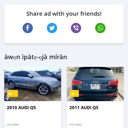
Share ad with your friends!
àwọn ìpàtẹ-ọjà míràn
11
7
2010 AUDI Q5
2011 AUDI Q5
IYE-OWO
IYE-OWO