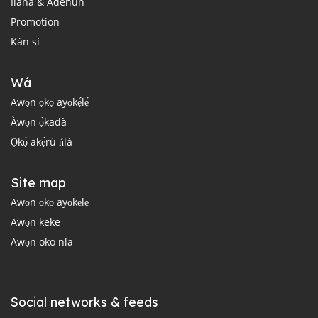
Ìlànà & Àdéhùn
Promotion
Kàn sí
Wá
Awọn ọkọ ayọkẹ́lẹ́
Àwọn ọ̀kadà
Ọkọ̀ akẹ́rù ńlá
Site map
Awọn ọkọ ayọkẹlẹ
Awọn keke
Awọn oko nla
Social networks & feeds