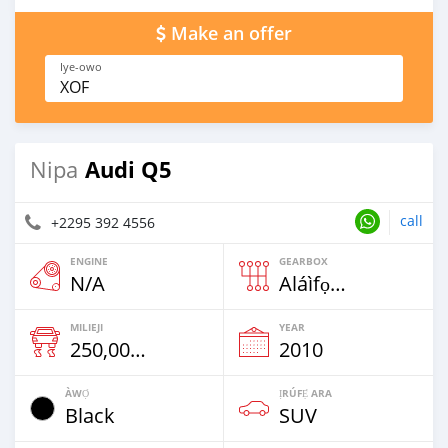
Make an offer
Iye-owo
XOF
Audi Q5
Nipa
call
+2295 392 4556
ENGINE
GEARBOX
N/A
Aláìfọwọ́yí
MILIEJI
YEAR
250,000 Km
2010
ÀWỌ̀
ỊRÚFẸ́ ARA
Black
SUV