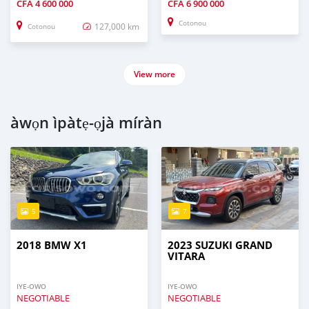
CFA
4 600 000
CFA
6 900 000
Cotonou
127,000 km
Cotonou
View more
àwọn ìpàtẹ-ọjà míràn
5
7
2018 BMW X1
2023 SUZUKI GRAND
VITARA
IYE-OWO
IYE-OWO
NEGOTIABLE
NEGOTIABLE