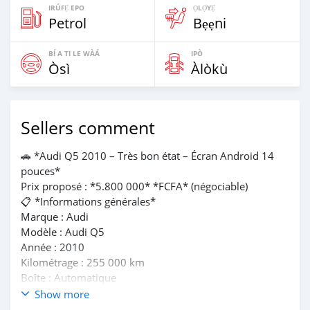
IRÚFẸ́ EPO
ỌLỌ́YẸ́
Petrol
Bẹẹni
BÍ A TI LE WÀÁ
IPÒ
Òsì
Àlòkù
Sellers comment
🚗 *Audi Q5 2010 – Très bon état – Écran Android 14
pouces*
Prix proposé : *5.800 000* *FCFA* (négociable)
📋 *Informations générales*
Marque : Audi
Modèle : Audi Q5
Année : 2010
Kilométrage : 255 000 km
Boîte : Automatique
Carburant : Essence
Show more
Couleur : ⚫️ Noir Black