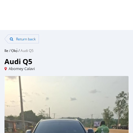
Return back
Ile
/
Ọkọ̀
/
Audi Q5
Audi Q5
Abomey Calavi