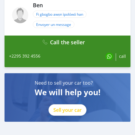
📍 Localisation
Ben
Visible à Abomey-Calavi, proche de Cotonou
Fi gbogbo awọn ìpolówó han
📞 Contact : + *2290153924556*
✔ Idéal pour usage personnel ou professionnel
Envoyer un message
✔ Véhicule robuste et fiable
Call the seller
+2295 392 4556
call
Need to sell your car too?
We will help you!
Sell your car