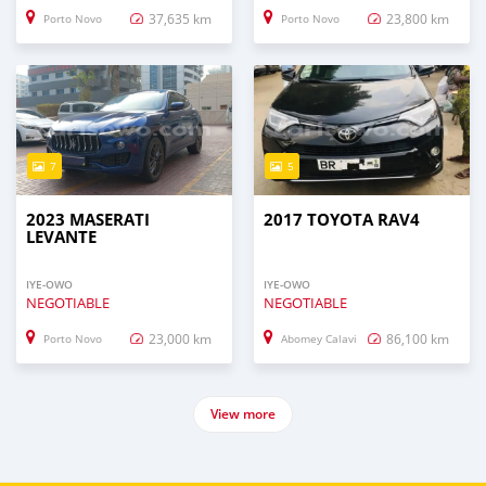
37,635 km
23,800 km
Porto Novo
Porto Novo
7
5
2023 MASERATI
2017 TOYOTA RAV4
LEVANTE
IYE-OWO
IYE-OWO
NEGOTIABLE
NEGOTIABLE
23,000 km
86,100 km
Porto Novo
Abomey Calavi
View more