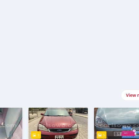
View 
3
5