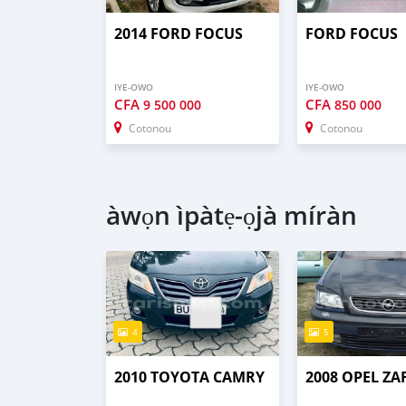
2014 FORD FOCUS
FORD FOCUS
IYE-OWO
IYE-OWO
CFA
CFA
9 500 000
850 000
Cotonou
Cotonou
àwọn ìpàtẹ-ọjà míràn
4
5
2010 TOYOTA CAMRY
2008 OPEL ZA