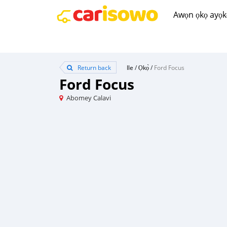
Awọn ọkọ ayọkẹ́
Return back
Ile
/
Ọkọ̀
/
Ford Focus
Ford Focus
Abomey Calavi