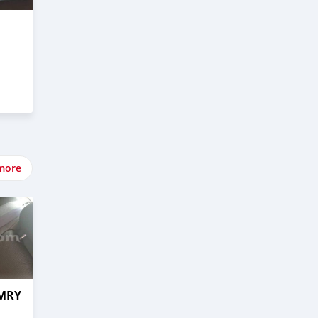
more
AMRY