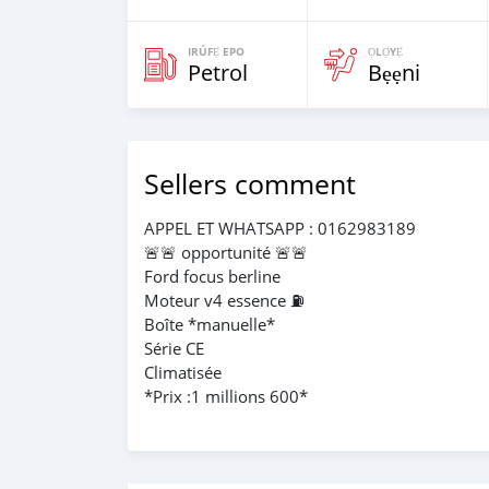
IRÚFẸ́ EPO
ỌLỌ́YẸ́
Petrol
Bẹẹni
Sellers comment
APPEL ET WHATSAPP : 0162983189
🚨🚨 opportunité 🚨🚨
Ford focus berline
Moteur v4 essence ⛽️
Boîte *manuelle*
Série CE
Climatisée
*Prix :1 millions 600*