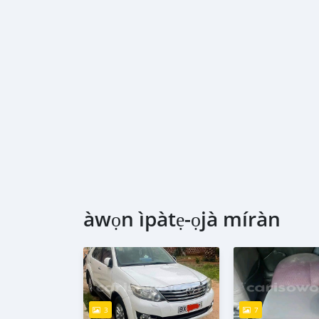
àwọn ìpàtẹ-ọjà míràn
3
7