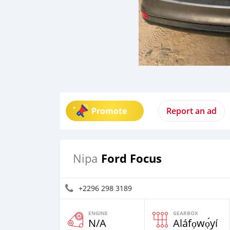
Promote
Report an ad
Ford Focus
Nipa
+2296 298 3189
ENGINE
GEARBOX
N/A
Aláfọwọ́yí