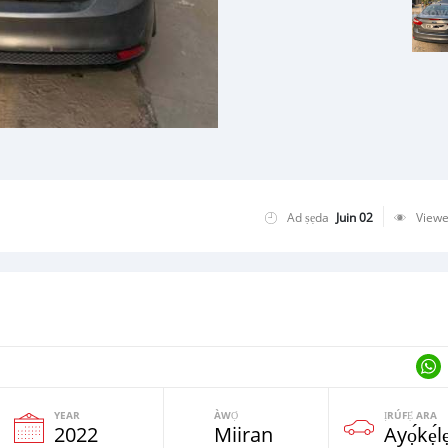
Ad ṣẹda
Juin 02
View
YEAR
ÀWỌ̀
ỊRÚFẸ́ ARA
2022
Miiran
Ayọ́kẹ́l