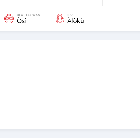
BÍ A TI LE WÀÁ
IPÒ
Òsì
Àlòkù