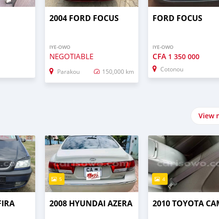
2004 FORD FOCUS
FORD FOCUS
IYE-OWO
IYE-OWO
NEGOTIABLE
CFA
1 350 000
Cotonou
Parakou
150,000 km
View 
5
4
FIRA
2008 HYUNDAI AZERA
2010 TOYOTA C