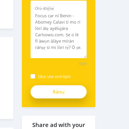
Ọ̀rọ̀-àtẹ́jíṣẹ́
5000
Gba lẹta-oníròyìn
Share ad with your