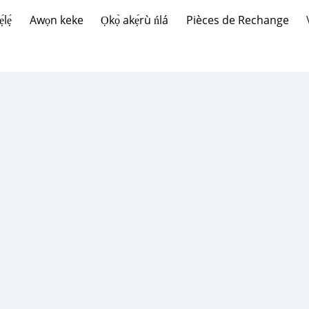
lẹ́
Awọn keke
Ọkọ̀ akẹ́rù ńlá
Pièces de Rechange