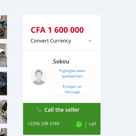
CFA
1 600 000
Convert Currency
.Sokou
Fi gbogbo awọn
ìpolówó han
Envoyer un
message
Call the seller
+2296 298 3189
call