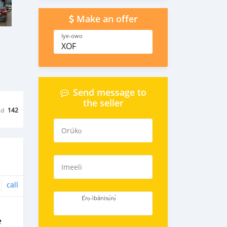
Make an offer
Iye-owo
XOF
Send message to
the seller
ed
142
Orúkọ
Imeeli
call
Ẹ̀rọ-ìbánisọ̀rọ̀
ẹ