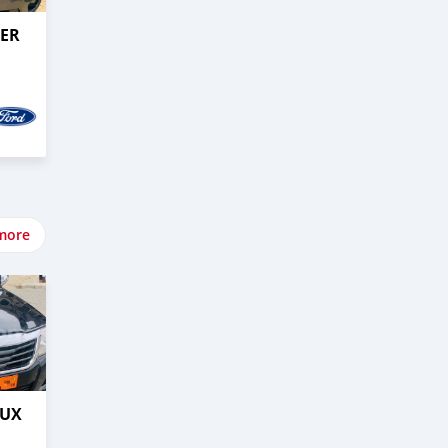
GER
more
LUX