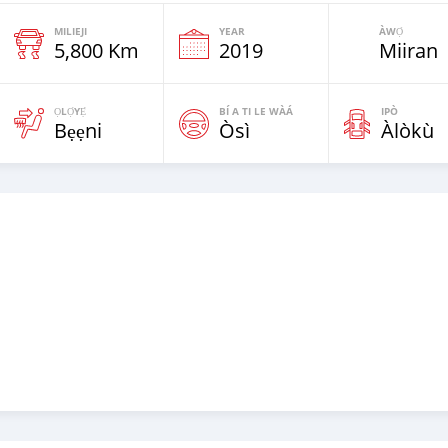
MILIEJI
YEAR
ÀWỌ̀
5,800 Km
2019
Miiran
ỌLỌ́YẸ́
BÍ A TI LE WÀÁ
IPÒ
Bẹẹni
Òsì
Àlòkù