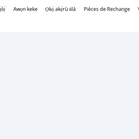
lẹ́
Awọn keke
Ọkọ̀ akẹ́rù ńlá
Pièces de Rechange