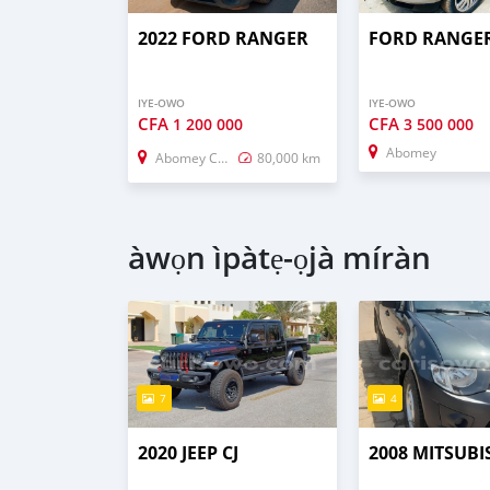
2022 FORD RANGER
FORD RANGE
IYE-OWO
IYE-OWO
CFA
CFA
1 200 000
3 500 000
Abomey
Abomey Calavi
80,000 km
àwọn ìpàtẹ-ọjà míràn
7
4
2020 JEEP CJ
2008 MITSUBI