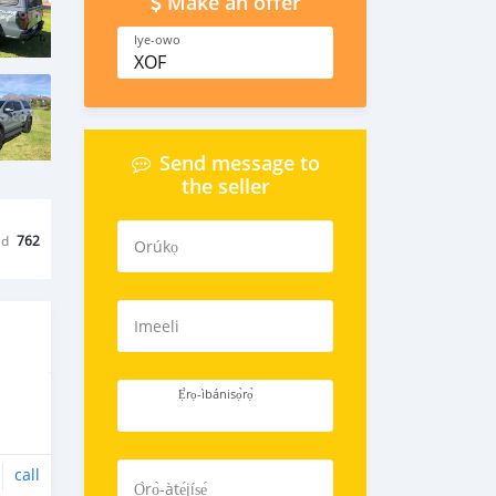
Make an offer
Iye-owo
XOF
Send message to
the seller
ed
762
Orúkọ
Imeeli
Ẹ̀rọ-ìbánisọ̀rọ̀
call
Ọ̀rọ̀-àtẹ́jíṣẹ́