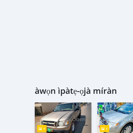
àwọn ìpàtẹ-ọjà míràn
4
6