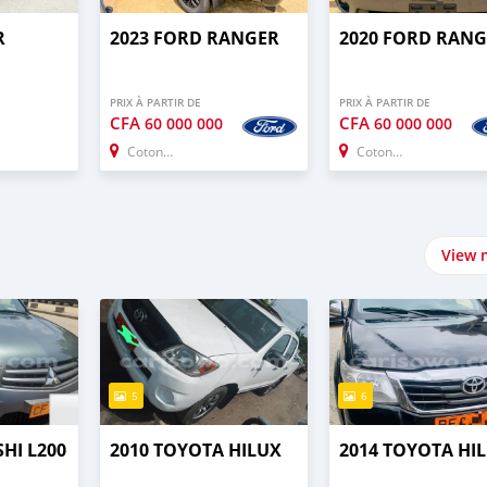
R
2023 FORD RANGER
2020 FORD RAN
PRIX À PARTIR DE
PRIX À PARTIR DE
CFA
CFA
60 000 000
60 000 000
Cotonou
Cotonou
View 
5
6
SHI L200
2010 TOYOTA HILUX
2014 TOYOTA HI