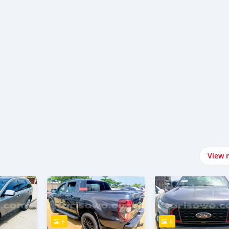
View 
6
6