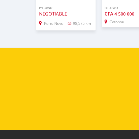
IYE-OWO
IYE-OWO
NEGOTIABLE
CFA
4 500 000
Cotonou
Porto Novo
98,575 km