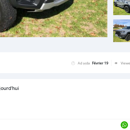
Ad ṣẹda
Février 19
View
jourd'hui