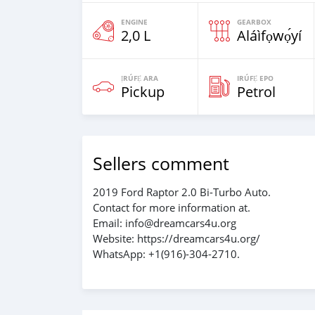
ENGINE
GEARBOX
2,0 L
Aláìfọwọ́yí
ỊRÚFẸ́ ARA
IRÚFẸ́ EPO
Pickup
Petrol
Sellers comment
2019 Ford Raptor 2.0 Bi-Turbo Auto.
Contact for more information at.
Email: info@dreamcars4u.org
Website: https://dreamcars4u.org/
WhatsApp: +1(916)-304-2710.