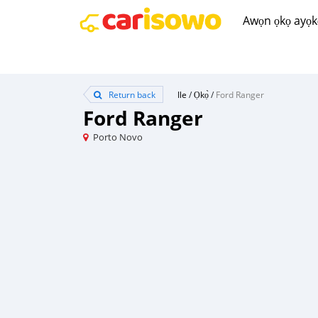
Awọn ọkọ ayọkẹ́
Return back
Ile
/
Ọkọ̀
/
Ford Ranger
Ford Ranger
Porto Novo