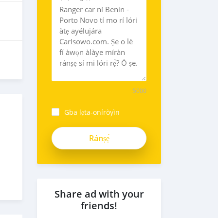
5000
Gba lẹta-oníròyìn
ZAPocX8JbBy76BS67-
ps
Share ad with your
friends!