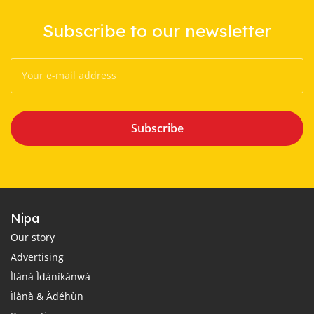
Subscribe to our newsletter
Subscribe
Nipa
Our story
Advertising
Ìlànà Ìdàníkànwà
Ìlànà & Àdéhùn