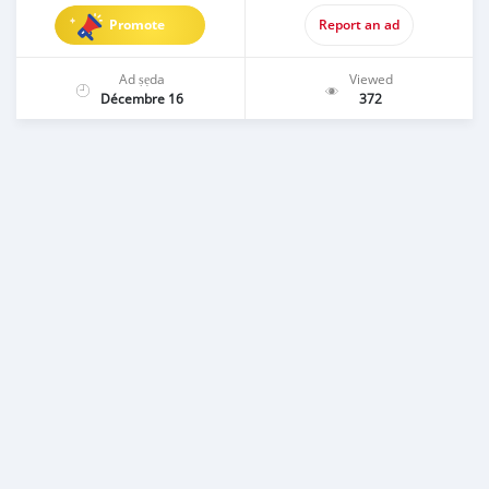
Promote
Report an ad
Ad ṣẹda
Viewed
Décembre 16
372