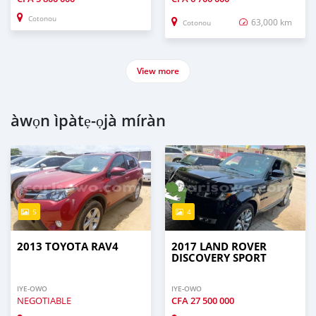
Cotonou
63,000 km
Cotonou
View more
àwọn ìpàtẹ-ọjà míràn
5
4
2013 TOYOTA RAV4
2017 LAND ROVER
DISCOVERY SPORT
IYE-OWO
IYE-OWO
NEGOTIABLE
CFA
27 500 000