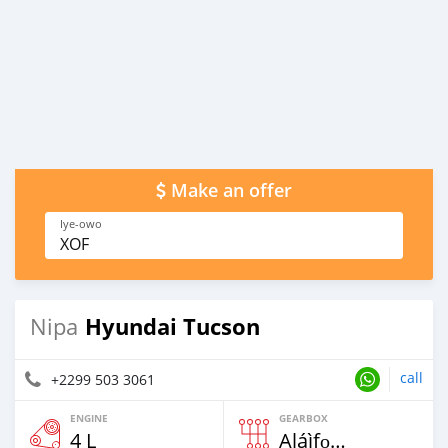
Make an offer
Iye-owo
XOF
Hyundai Tucson
Nipa
call
+2299 503 3061
ENGINE
GEARBOX
4 L
Aláìfọwọ́yí