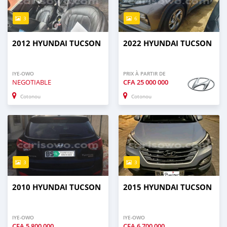
3
6
2012 HYUNDAI TUCSON
2022 HYUNDAI TUCSON
IYE-OWO
PRIX À PARTIR DE
NEGOTIABLE
CFA
25 000 000
Cotonou
Cotonou
3
3
2010 HYUNDAI TUCSON
2015 HYUNDAI TUCSON
IYE-OWO
IYE-OWO
CFA
5 800 000
CFA
6 700 000