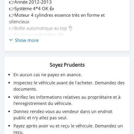
👉Année 2012-2013
👉Système 4*4 OK 👍
👉Moteur 4 cylindres essence très en forme et
silencieux
👉Boîte automatique au top 👌
👉Système multimédia Ok
Show more
👉Intérieur semi-cuir
👉Climatisation hivernale 🥶
👉Immatriculation : CD
👉Jantes allures
Soyez Prudents
👉Les papiers son à jour 👍
En aucun cas ne payez en avance.
💰Prix : *6.200.000 FCFA* a revoir légèrement
Inspectez le véhicule avant de l'acheter. Demandez des
documents.
Vérifiez les informations relatives au propriétaire et à
l'enregistrement du véhicule.
Donnez rendez-vous au vendeur dans un endroit
public et n'y allez pas seul.
Payez après avoir vu et reçu le véhicule. Demandez un
reçu.