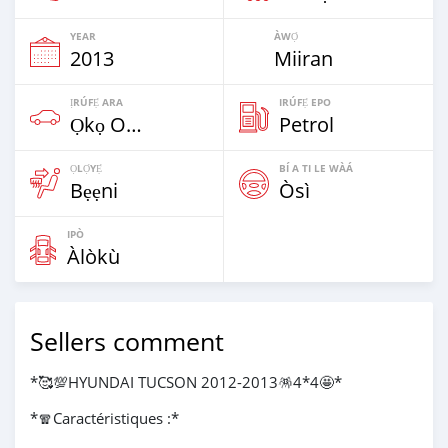
YEAR
ÀWỌ̀
2013
Miiran
ỊRÚFẸ́ ARA
IRÚFẸ́ EPO
Ọkọ Oní Wiili Mẹrin & SUVs
Petrol
ỌLỌ́YẸ́
BÍ A TI LE WÀÁ
Bẹẹni
Òsì
IPÒ
Àlòkù
Sellers comment
*🥰💯HYUNDAI TUCSON 2012-2013🪅4*4🤩*
*🧣Caractéristiques :*