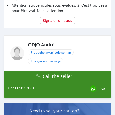
Attention aux véhicules sous-évalués. Si c'est trop beau
pour être vrai, faites attention.
Signaler un abus
ODJO André
Fi gbogbo awọn ìpolówó han
Envoyer un message
Call the seller
+2299 503 3061
call
Need to sell your car too?