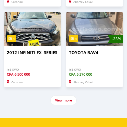
Cotonou
Abomey Calavi
-25%
4
4
2012 INFINITI FX–SERIES
TOYOTA RAV4
IYE-OWO
IYE-OWO
CFA
6 500 000
CFA
5 270 000
Cotonou
Abomey Calavi
View more