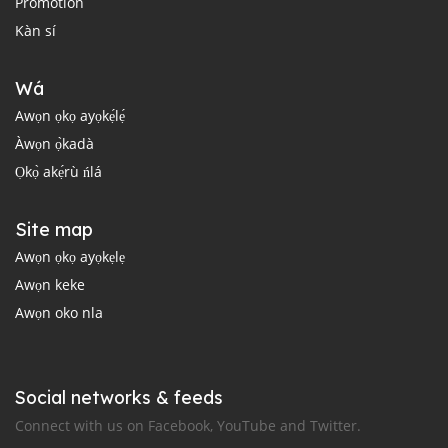
Promotion
Kàn sí
Wá
Awọn ọkọ ayọkẹ́lẹ́
Àwọn ọ̀kadà
Ọkọ̀ akẹ́rù ńlá
Site map
Awọn ọkọ ayọkẹlẹ
Awọn keke
Awọn oko nla
Social networks & feeds
Connect with us on Facebook, YouTube and Twitter.