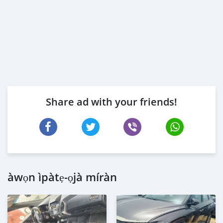
Share ad with your friends!
àwọn ìpàtẹ-ọjà míràn