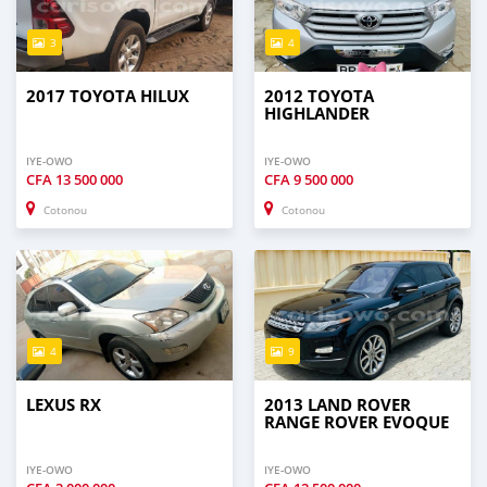
3
4
2017 TOYOTA HILUX
2012 TOYOTA
HIGHLANDER
IYE-OWO
IYE-OWO
CFA
13 500 000
CFA
9 500 000
Cotonou
Cotonou
4
9
LEXUS RX
2013 LAND ROVER
RANGE ROVER EVOQUE
IYE-OWO
IYE-OWO