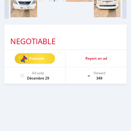
NEGOTIABLE
Promote
Report an ad
Ad ṣẹda
Viewed
Décembre 29
349