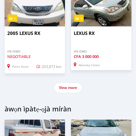
6
4
2005 LEXUS RX
LEXUS RX
IYE-OWO
IYE-OWO
NEGOTIABLE
CFA
3 000 000
Abomey Calavi
203,873 km
Porto Novo
View more
àwọn ìpàtẹ-ọjà míràn