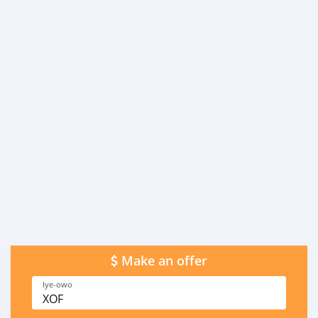
Make an offer
Iye-owo
XOF