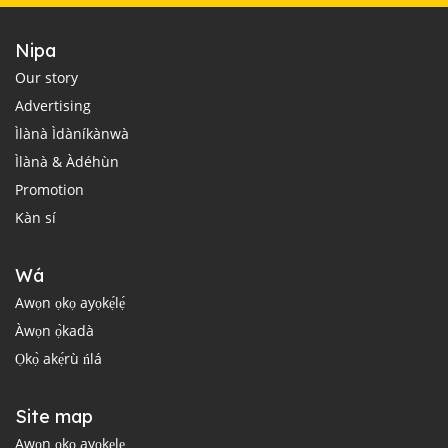
Nipa
Our story
Advertising
Ìlànà Ìdàníkànwà
Ìlànà & Àdéhùn
Promotion
Kàn sí
Wá
Awọn ọkọ ayọkẹ́lẹ́
Àwọn ọ̀kadà
Ọkọ̀ akẹ́rù ńlá
Site map
Awọn ọkọ ayọkẹlẹ