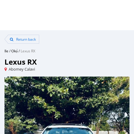
Return back
Ile
/
Ọkọ̀
/
Lexus RX
Lexus RX
Abomey Calavi