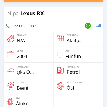
Lexus RX
Nipa
call
+2299 503 3061
ENGINE
GEARBOX
N/A
Aláìfọwọ́yí
YEAR
ÀWỌ̀
2004
Funfun
ỊRÚFẸ́ ARA
IRÚFẸ́ EPO
Ọkọ Oní Wiili Mẹrin & SUVs
Petrol
ỌLỌ́YẸ́
BÍ A TI LE WÀÁ
Bẹẹni
Òsì
IPÒ
Àlòkù