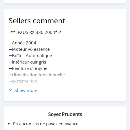
Sellers comment
📍*LEXUS RX 330 2004*📍
➖Année 2004
➖Moteur v6 essence
➖Boîte : Automatique
➖Intérieur cuir gris
➖Peinture d’origine
➖climatisation fonctionnelle
➖système 4x4
Show more
💰Prix : 6.500.000 FCFA
Soyez Prudents
En aucun cas ne payez en avance.