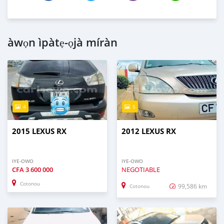
àwọn ìpàtẹ-ọjà míràn
4
5
2015 LEXUS RX
2012 LEXUS RX
IYE-OWO
IYE-OWO
CFA
3 600 000
NEGOTIABLE
Cotonou
99,586 km
Cotonou