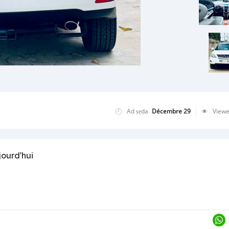
Ad ṣẹda
Décembre 29
View
jourd'hui