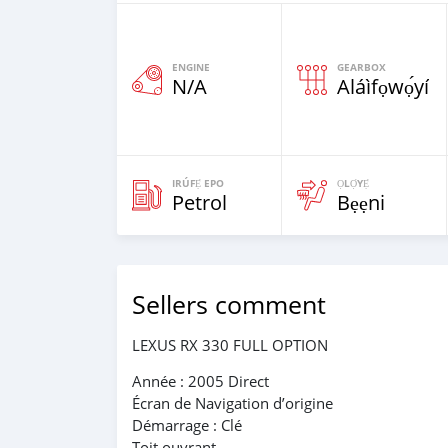
ENGINE
GEARBOX
N/A
Aláìfọwọ́yí
IRÚFẸ́ EPO
ỌLỌ́YẸ́
Petrol
Bẹẹni
Sellers comment
LEXUS RX 330 FULL OPTION
Année : 2005 Direct
Écran de Navigation d’origine
Démarrage : Clé
Toit ouvrant