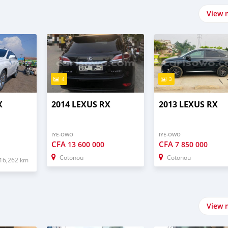
View 
4
3
X
2014 LEXUS RX
2013 LEXUS RX
IYE-OWO
IYE-OWO
CFA
CFA
13 600 000
7 850 000
Cotonou
Cotonou
16,262 km
View 