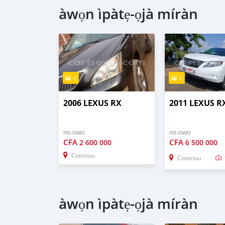
àwọn ìpàtẹ-ọjà míràn
3
6
2006 LEXUS RX
2011 LEXUS R
IYE-OWO
IYE-OWO
CFA
CFA
2 600 000
6 500 000
Cotonou
Cotonou
àwọn ìpàtẹ-ọjà míràn