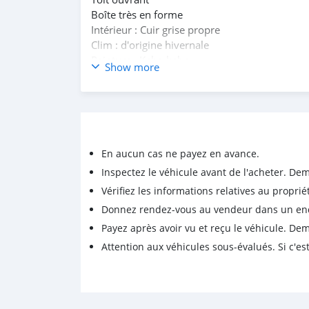
Boîte très en forme
Intérieur : Cuir grise propre
Clim : d'origine hivernale
Peinture : Kabo kabo
Show more
Immatriculation : CD
Moteur : 6cylindre très en forme
le véhicule a déjà tout rien na faire sur sa
🔊🔊🔊🔊Prix : 5.700.000 FCFA a revoir légè
En aucun cas ne payez en avance.
Inspectez le véhicule avant de l'acheter. D
Vérifiez les informations relatives au proprié
Donnez rendez-vous au vendeur dans un endro
Payez après avoir vu et reçu le véhicule. D
Attention aux véhicules sous-évalués. Si c'est