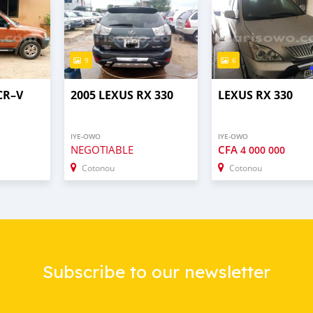
9
6
CR–V
2005 LEXUS RX 330
LEXUS RX 330
IYE-OWO
IYE-OWO
NEGOTIABLE
CFA
4 000 000
Cotonou
Cotonou
Subscribe to our newsletter