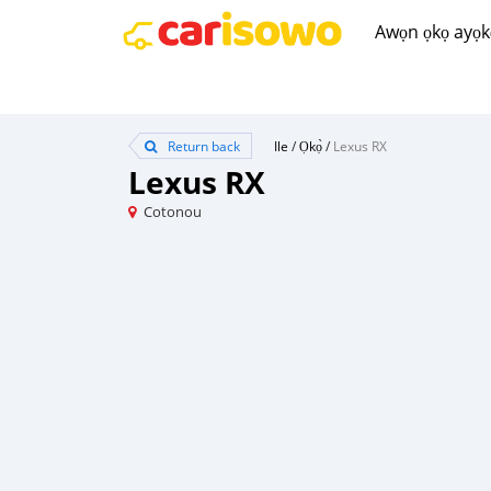
Awọn ọkọ ayọkẹ́
Return back
Ile
/
Ọkọ̀
/
Lexus RX
Lexus RX
Cotonou