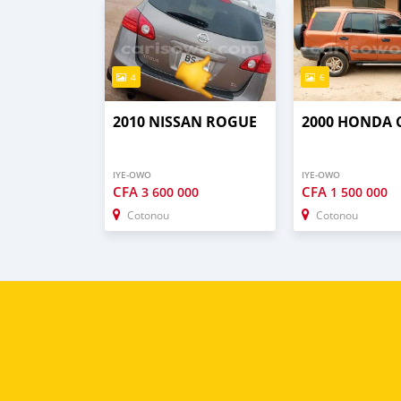
4
6
2010 NISSAN ROGUE
2000 HONDA 
IYE-OWO
IYE-OWO
CFA
CFA
3 600 000
1 500 000
Cotonou
Cotonou