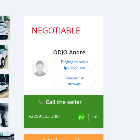
NEGOTIABLE
ODJO André
Fi gbogbo awọn
ìpolówó han
Envoyer un
message
Call the seller
+2299 503 3061
call