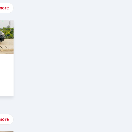
more
more