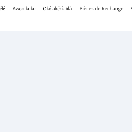
lẹ́
Awọn keke
Ọkọ̀ akẹ́rù ńlá
Pièces de Rechange