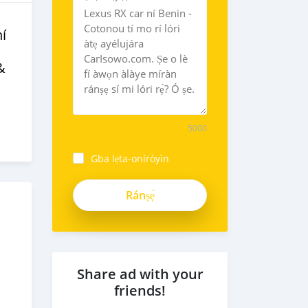
́
&
5000
Gba lẹta-oníròyìn
Share ad with your
friends!