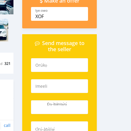
Make an offer
Iye-owo
XOF
Send message to
the seller
ed
321
Orúkọ
Imeeli
Ẹ̀rọ-ìbánisọ̀rọ̀
call
Ọ̀rọ̀-àtẹ́jíṣẹ́