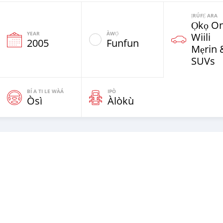
ỊRÚFẸ́ ARA
Ọkọ Oni
YEAR
ÀWỌ̀
Wiili
2005
Funfun
Mẹrin 
SUVs
BÍ A TI LE WÀÁ
IPÒ
Òsì
Àlòkù