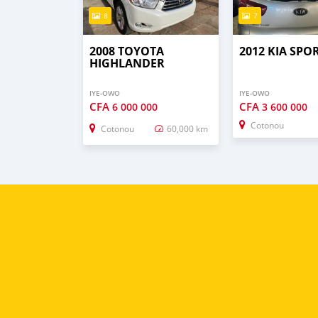
8
7
2008 TOYOTA
2012 KIA SPO
HIGHLANDER
IYE-OWO
IYE-OWO
CFA
CFA
6 000 000
3 600 000
Cotonou
Cotonou
60,000 km