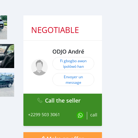
NEGOTIABLE
ODJO André
Fi gbogbo awọn
ìpolówó han
Envoyer un
message
Call the seller
+2299 503 3061
call