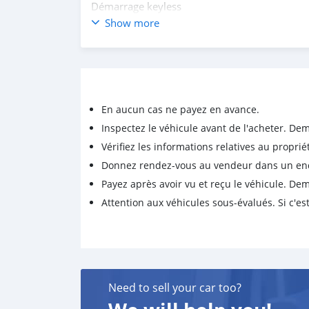
Démarrage keyless
Série CA
Show more
*Moteur V6 diesel*
Papier à jour
*19.000.000f*
En aucun cas ne payez en avance.
Inspectez le véhicule avant de l'acheter. D
Vérifiez les informations relatives au proprié
Donnez rendez-vous au vendeur dans un endro
Payez après avoir vu et reçu le véhicule. D
Attention aux véhicules sous-évalués. Si c'est
Need to sell your car too?