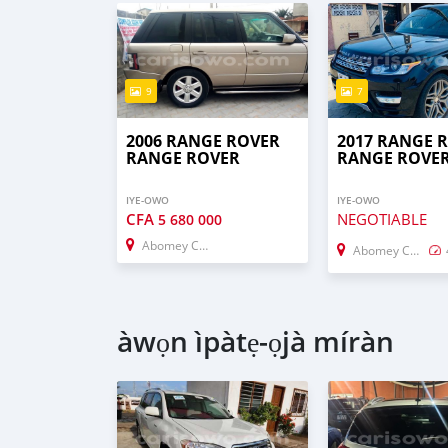
9
7
2006 RANGE ROVER
2017 RANGE 
RANGE ROVER
RANGE ROVE
IYE-OWO
IYE-OWO
CFA
NEGOTIABLE
5 680 000
Abomey Calavi
Abomey Calavi
àwọn ìpàtẹ-ọjà míràn