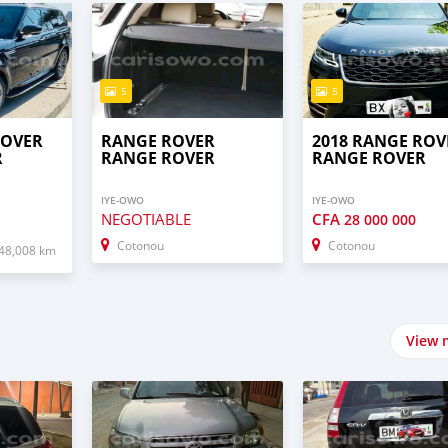
5
5
ROVER
RANGE ROVER
2018 RANGE ROV
R
RANGE ROVER
RANGE ROVER
IYE-OWO
IYE-OWO
NEGOTIABLE
CFA
28 000 000
Cotonou
Cotonou
48,008 km
View 