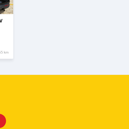
V
55 km