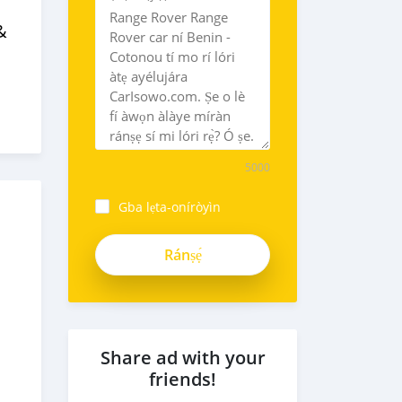
&
5000
Gba lẹta-oníròyìn
oyxEh-
A3h4pBzoyD2zvQ
Share ad with your
friends!