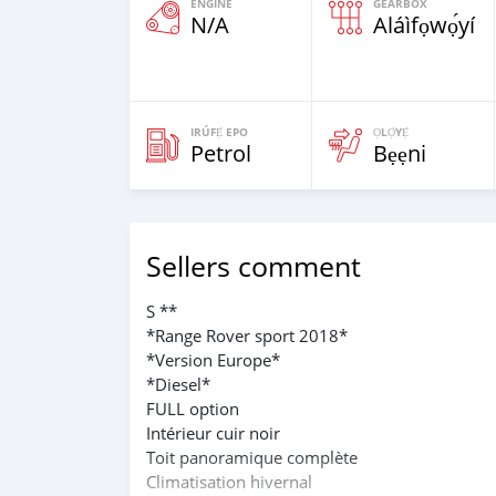
ENGINE
GEARBOX
N/A
Aláìfọwọ́yí
IRÚFẸ́ EPO
ỌLỌ́YẸ́
Petrol
Bẹẹni
Sellers comment
S **
*Range Rover sport 2018*
*Version Europe*
*Diesel*
FULL option
Intérieur cuir noir
Toit panoramique complète
Climatisation hivernal