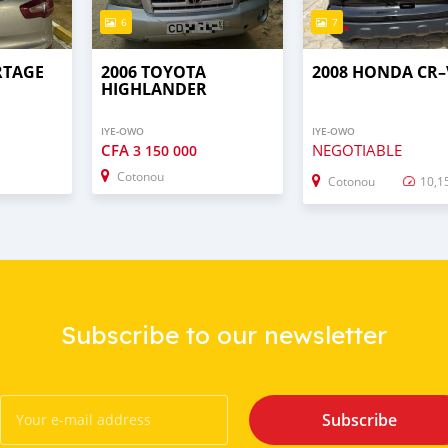
6
7
RTAGE
2006 TOYOTA
2008 HONDA CR–
HIGHLANDER
IYE-OWO
IYE-OWO
CFA
NEGOTIABLE
3 150 000
Cotonou
Cotonou
10,1
Subscribe to our newsletter
Subscribe