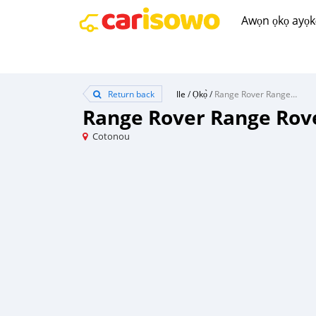
Awọn ọkọ ayọkẹ́
Return back
Ile
/
Ọkọ̀
/
Range Rover Range Rover
Range Rover Range Rov
Cotonou