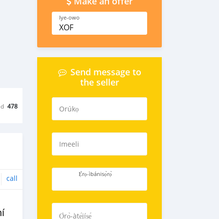
Make an offer
Iye-owo
XOF
Send message to
the seller
ed
478
Orúkọ
Imeeli
Ẹ̀rọ-ìbánisọ̀rọ̀
call
́
Ọ̀rọ̀-àtẹ́jíṣẹ́