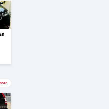
ER
more