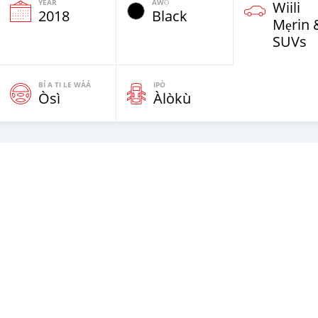
YEAR
ÀWỌ̀
Wiili
2018
Black
Mẹrin 
SUVs
BÍ A TI LE WÀÁ
IPÒ
Òsì
Àlòkù