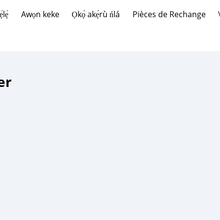
lẹ́
Awọn keke
Ọkọ̀ akẹ́rù ńlá
Pièces de Rechange
er