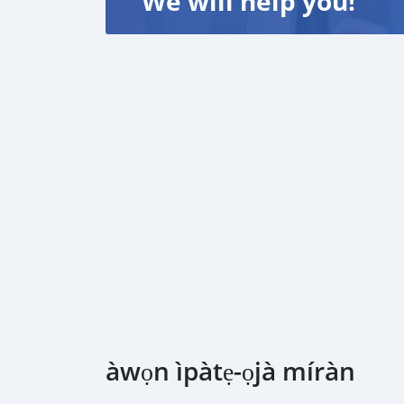
We will help you!
àwọn ìpàtẹ-ọjà míràn