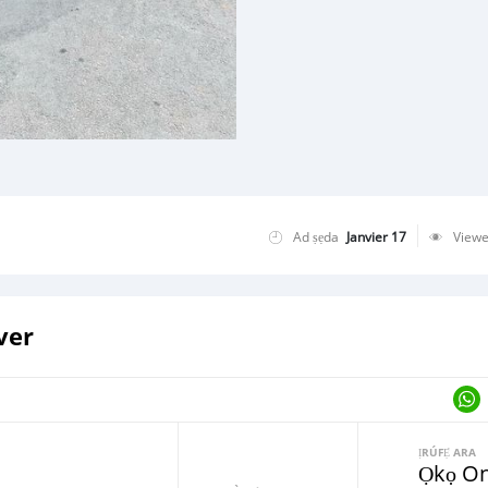
Ad ṣẹda
Janvier 17
View
ver
ỊRÚFẸ́ ARA
Ọkọ Oni