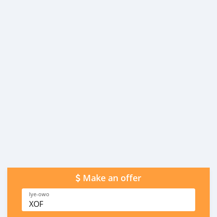
Make an offer
Iye-owo
XOF