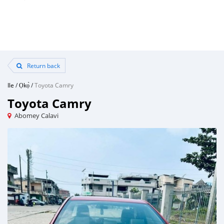
Return back
Ile
/
Ọkọ̀
/
Toyota Camry
Toyota Camry
Abomey Calavi