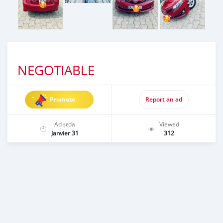
NEGOTIABLE
Promote
Report an ad
Ad ṣẹda
Viewed
Janvier 31
312