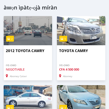
àwọn ìpàtẹ-ọjà míràn
2
5
2012 TOYOTA CAMRY
TOYOTA CAMRY
IYE-OWO
IYE-OWO
NEGOTIABLE
CFA
4 500 000
Abomey Calavi
Abomey
6
4