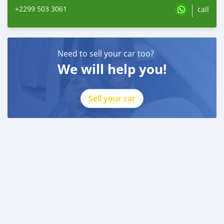
+2299 503 3061
call
Need to sell your car too?
We will help you!
Sell your car