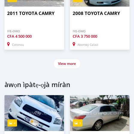
2011 TOYOTA CAMRY
2008 TOYOTA CAMRY
IYE-OWO
IYE-OWO
CFA
4 500 000
CFA
3 750 000
Cotonou
Abomey Calavi
View more
àwọn ìpàtẹ-ọjà míràn
4
3