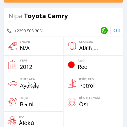
Toyota Camry
Nipa
call
+2299 503 3061
ENGINE
GEARBOX
N/A
Aláìfọwọ́yí
YEAR
ÀWỌ̀
2012
Red
ỊRÚFẸ́ ARA
IRÚFẸ́ EPO
Ayọ́kẹ́lẹ
Petrol
ỌLỌ́YẸ́
BÍ A TI LE WÀÁ
Bẹẹni
Òsì
IPÒ
Àlòkù