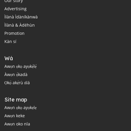
Our story
Advertising
Ìlànà Ìdàníkànwà
Ìlànà & Àdéhùn
Promotion
Kàn sí
Wá
Awọn ọkọ ayọkẹ́lẹ́
Àwọn ọ̀kadà
Ọkọ̀ akẹ́rù ńlá
Site map
Awọn ọkọ ayọkẹlẹ
Awọn keke
Awọn oko nla