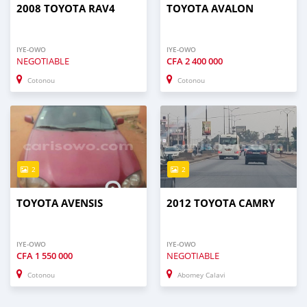
2008 TOYOTA RAV4
TOYOTA AVALON
IYE-OWO
IYE-OWO
NEGOTIABLE
CFA
2 400 000
Cotonou
Cotonou
2
2
TOYOTA AVENSIS
2012 TOYOTA CAMRY
IYE-OWO
IYE-OWO
CFA
1 550 000
NEGOTIABLE
Cotonou
Abomey Calavi