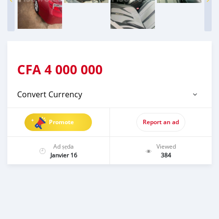
CFA
4 000 000
Convert Currency
Promote
Report an ad
Ad ṣẹda
Viewed
Janvier 16
384