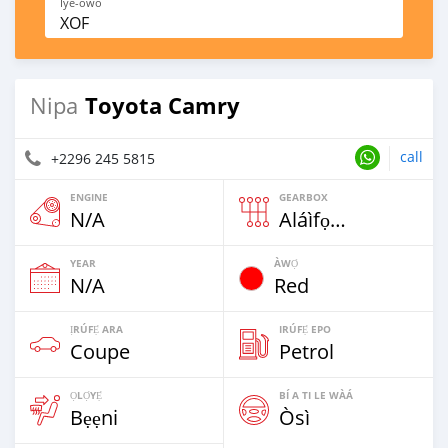
Iye-owo
XOF
Toyota Camry
Nipa
call
+2296 245 5815
ENGINE
GEARBOX
N/A
Aláìfọwọ́yí
YEAR
ÀWỌ̀
N/A
Red
ỊRÚFẸ́ ARA
IRÚFẸ́ EPO
Coupe
Petrol
ỌLỌ́YẸ́
BÍ A TI LE WÀÁ
Bẹẹni
Òsì