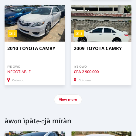
3
3
2010 TOYOTA CAMRY
2009 TOYOTA CAMRY
IYE-OWO
IYE-OWO
NEGOTIABLE
CFA
2 900 000
Cotonou
Cotonou
View more
àwọn ìpàtẹ-ọjà míràn