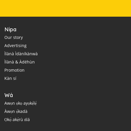
Nipa
Our story
Advertising
Ìlànà Ìdàníkànwà
Ìlànà & Àdéhùn
Promotion
Kàn sí
Wá
Awọn ọkọ ayọkẹ́lẹ́
Àwọn ọ̀kadà
Ọkọ̀ akẹ́rù ńlá