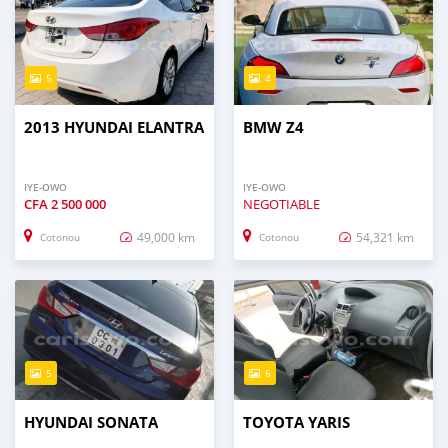
5
4
2013 HYUNDAI ELANTRA
BMW Z4
IYE-OWO
IYE-OWO
CFA
2 500 000
NEGOTIABLE
49,000 km
54,321 km
Cotonou
Cotonou
5
6
HYUNDAI SONATA
TOYOTA YARIS