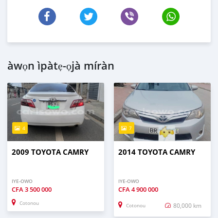
àwọn ìpàtẹ-ọjà míràn
4
7
2009 TOYOTA CAMRY
2014 TOYOTA CAMRY
IYE-OWO
IYE-OWO
CFA
3 500 000
CFA
4 900 000
Cotonou
80,000 km
Cotonou