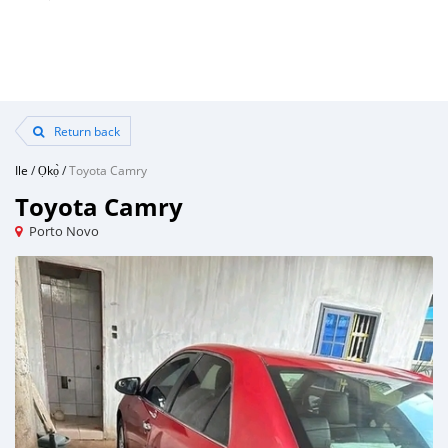
Return back
Ile
/
Ọkọ̀
/
Toyota Camry
Toyota Camry
Porto Novo