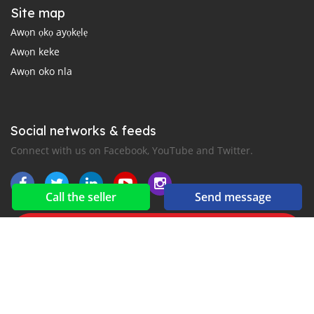
Site map
Awọn ọkọ ayọkẹlẹ
Awọn keke
Awọn oko nla
Social networks & feeds
Connect with us on Facebook, YouTube and Twitter.
Call the seller
Send message
New car notification
for E-Mail or SMS alerts