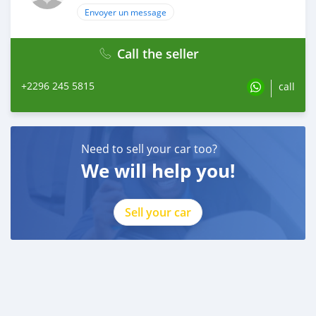
Envoyer un message
Call the seller
+2296 245 5815
call
Need to sell your car too?
We will help you!
Sell your car