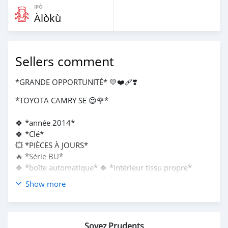
IPÒ
Àlòkù
Sellers comment
*GRANDE OPPORTUNITÉ* 💛❤‍🩹❣️
*TOYOTA CAMRY SE 😍🌹*
🍀 *année 2014*
🍀 *Clé*
💥 *PIÈCES À JOURS*
🔥 *Série BU*
🍀 *boîte automatique* 🍀 *intérieur tissu propre*
🍀 *Climatisation hivernale*
Show more
🍀 *MOTEUR 4 CYLINDRES*
🔥🚨 *4.000.000 à revoir*
Soyez Prudents
NB : *PORTO-NOVO*😍❤️👍🏿