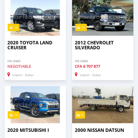
16
10
2020 TOYOTA LAND
2012 CHEVROLET
CRUISER
SILVERADO
IYE-OWO
IYE-OWO
NEGOTIABLE
CFA
6 707 877
Import - Dubai
Import - Dubai
14
4
2020 MITSUBISHI I
2000 NISSAN DATSUN