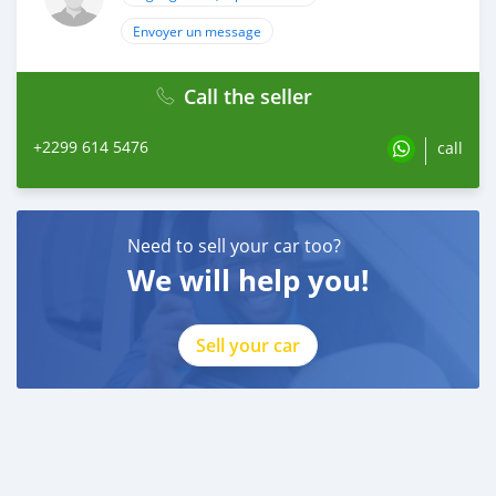
Envoyer un message
Call the seller
+2299 614 5476
call
Need to sell your car too?
We will help you!
Sell your car