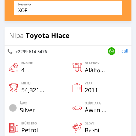
Iye-owo
XOF
Toyota Hiace
Nipa
call
+2299 614 5476
ENGINE
GEARBOX
4 L
Aláìfọwọ́yí
MILIEJI
YEAR
54,321 Km
2011
ÀWỌ̀
ỊRÚFẸ́ ARA
Silver
Àwọn Ọkọ̀-Àkẹ́rù
IRÚFẸ́ EPO
ỌLỌ́YẸ́
Petrol
Bẹẹni