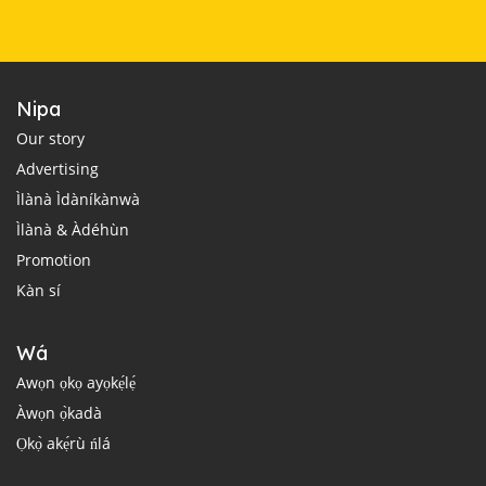
Nipa
Our story
Advertising
Ìlànà Ìdàníkànwà
Ìlànà & Àdéhùn
Promotion
Kàn sí
Wá
Awọn ọkọ ayọkẹ́lẹ́
Àwọn ọ̀kadà
Ọkọ̀ akẹ́rù ńlá