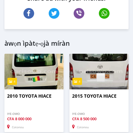
àwọn ìpàtẹ-ọjà míràn
4
4
2010 TOYOTA HIACE
2015 TOYOTA HIACE
IYE-OWO
IYE-OWO
CFA
8 000 000
CFA
8 500 000
Cotonou
Cotonou