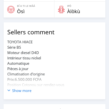
BÍ A TI LE WÀÁ
IPÒ
Òsì
Àlòkù
Sellers comment
TOYOTA HIACE
Série BS
Moteur diesel D4D
Intérieur tissu nickel
Automatique
Pièces à jour
Climatisation d'origine
Prix:6.500.000 FCFA
Position Cotonou sur rendez-vous
Show more
KOSKOauto
:+2290196145476/+2290151022444/+2290143709219