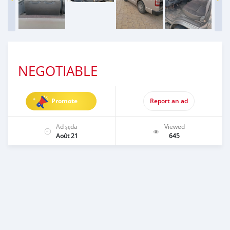
NEGOTIABLE
Promote
Report an ad
Ad ṣẹda
Viewed
Août 21
645