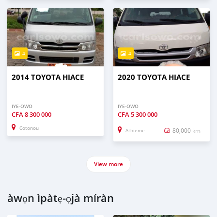
4
4
2014 TOYOTA HIACE
2020 TOYOTA HIACE
IYE-OWO
IYE-OWO
CFA
8 300 000
CFA
5 300 000
Cotonou
80,000 km
Athieme
View more
àwọn ìpàtẹ-ọjà míràn