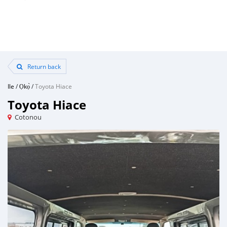
Return back
Ile
/
Ọkọ̀
/
Toyota Hiace
Toyota Hiace
Cotonou