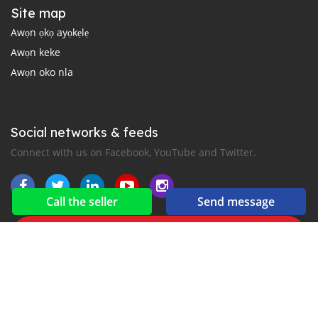
Site map
Awọn ọkọ ayọkẹlẹ
Awọn keke
Awọn oko nla
Social networks & feeds
Connect with us on Facebook, YouTube and Twitter.
Call the seller
Send message
New car notification
for E-Mail or SMS alerts