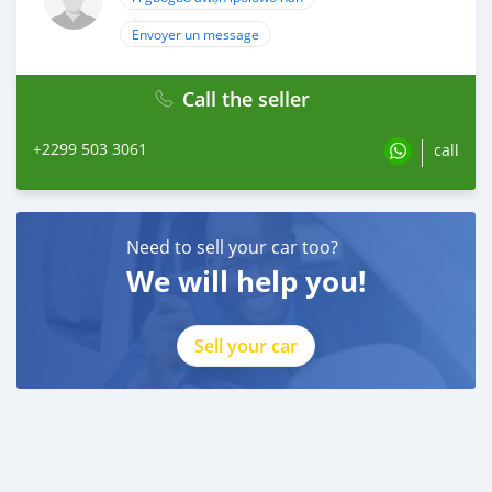
Envoyer un message
Call the seller
+2299 503 3061
call
Need to sell your car too?
We will help you!
Sell your car