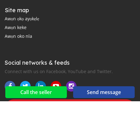
Site map
Awọn ọkọ ayọkẹlẹ
Awọn keke
Awọn oko nla
Social networks & feeds
Connect with us on Facebook, YouTube and Twitter.
Call the seller
Send message
New car notification
for E-Mail or SMS alerts