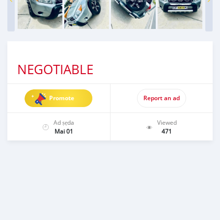
NEGOTIABLE
Promote
Report an ad
Ad ṣẹda
Viewed
Mai 01
471