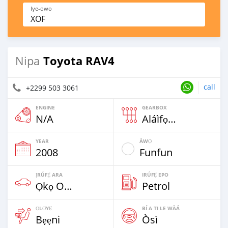
Iye-owo
XOF
Toyota RAV4
Nipa
call
+2299 503 3061
ENGINE
GEARBOX
N/A
Aláìfọwọ́yí
YEAR
ÀWỌ̀
2008
Funfun
ỊRÚFẸ́ ARA
IRÚFẸ́ EPO
Ọkọ Oní Wiili Mẹrin & SUVs
Petrol
ỌLỌ́YẸ́
BÍ A TI LE WÀÁ
Bẹẹni
Òsì