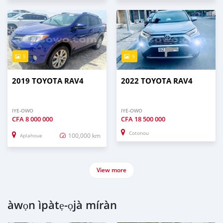
5
9
2019 TOYOTA RAV4
2022 TOYOTA RAV4
IYE-OWO
IYE-OWO
CFA
8 000 000
CFA
18 500 000
Cotonou
100,000 km
Aplahoue
View more
àwọn ìpàtẹ-ọjà míràn