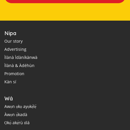
Nipa
Our story
Advertising
Ìlànà Ìdàníkànwà
Ìlànà & Àdéhùn
Promotion
Kàn sí
Wá
Awọn ọkọ ayọkẹ́lẹ́
Àwọn ọ̀kadà
Ọkọ̀ akẹ́rù ńlá