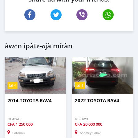
àwọn ìpàtẹ-ọjà míràn
4
5
2014 TOYOTA RAV4
2022 TOYOTA RAV4
IYE-OWO
IYE-OWO
CFA
1 250 000
CFA
20 000 000
Cotonou
Abomey Calavi