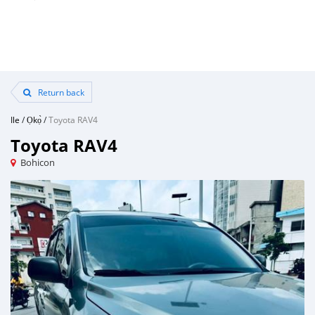
Return back
Ile
/
Ọkọ̀
/
Toyota RAV4
Toyota RAV4
Bohicon