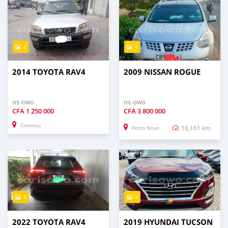
4
5
2014 TOYOTA RAV4
2009 NISSAN ROGUE
IYE-OWO
IYE-OWO
CFA
1 250 000
CFA
3 800 000
Cotonou
16,161 km
Porto Novo
5
4
2022 TOYOTA RAV4
2019 HYUNDAI TUCSON