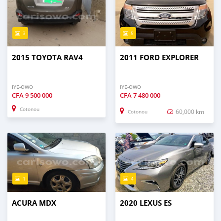
3
5
2015 TOYOTA RAV4
2011 FORD EXPLORER
IYE-OWO
IYE-OWO
CFA
9 500 000
CFA
7 480 000
Cotonou
60,000 km
Cotonou
1
4
ACURA MDX
2020 LEXUS ES