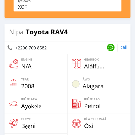
Iye-owo
XOF
Toyota RAV4
Nipa
call
+2296 700 8582
ENGINE
GEARBOX
N/A
Aláìfọwọ́yí
YEAR
ÀWỌ̀
2008
Alagara
ỊRÚFẸ́ ARA
IRÚFẸ́ EPO
Ayọ́kẹ́lẹ
Petrol
ỌLỌ́YẸ́
BÍ A TI LE WÀÁ
Bẹẹni
Òsì