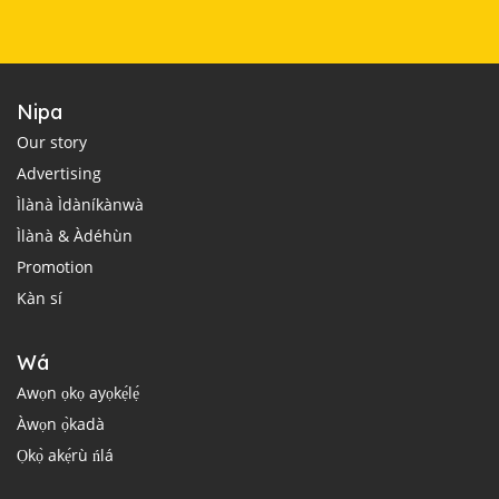
Nipa
Our story
Advertising
Ìlànà Ìdàníkànwà
Ìlànà & Àdéhùn
Promotion
Kàn sí
Wá
Awọn ọkọ ayọkẹ́lẹ́
Àwọn ọ̀kadà
Ọkọ̀ akẹ́rù ńlá