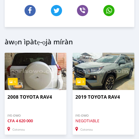
àwọn ìpàtẹ-ọjà míràn
6
3
2008 TOYOTA RAV4
2019 TOYOTA RAV4
IYE-OWO
IYE-OWO
CFA
4 620 000
NEGOTIABLE
Cotonou
Cotonou