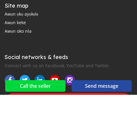
Site map
Awọn ọkọ ayọkẹlẹ
Awọn keke
Awọn oko nla
Social networks & feeds
Connect with us on Facebook, YouTube and Twitter.
Call the seller
Send message
New car notification
for E-Mail or SMS alerts