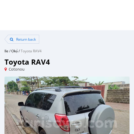
Return back
Ile
/
Ọkọ̀
/
Toyota RAV4
Toyota RAV4
Cotonou