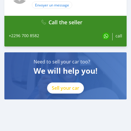
Envoyer un message
Call the seller
+2296 700 8582
call
Need to sell your car too?
We will help you!
Sell your car