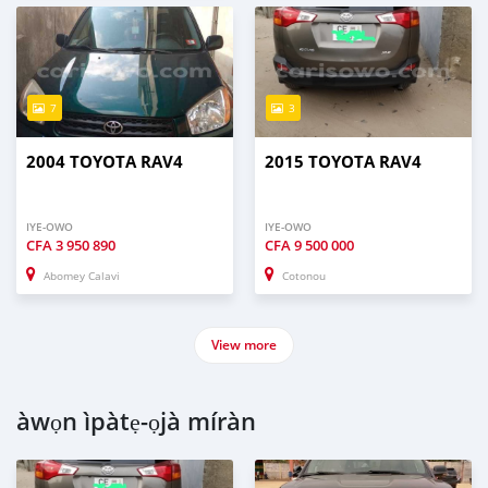
7
3
2004 TOYOTA RAV4
2015 TOYOTA RAV4
IYE-OWO
IYE-OWO
CFA
3 950 890
CFA
9 500 000
Abomey Calavi
Cotonou
View more
àwọn ìpàtẹ-ọjà míràn