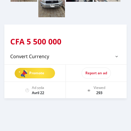
CFA
5 500 000
Convert Currency
Promote
Report an ad
Ad ṣẹda
Viewed
Avril 22
293