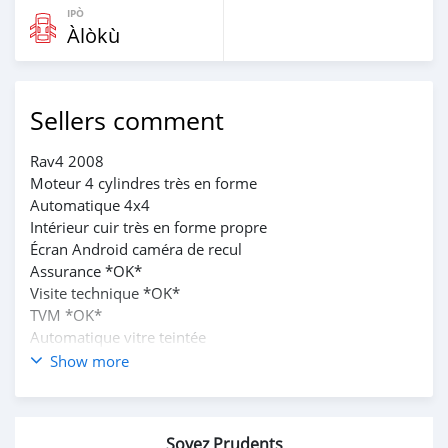
IPÒ
Àlòkù
Sellers comment
Rav4 2008
Moteur 4 cylindres très en forme
Automatique 4x4
Intérieur cuir très en forme propre
Écran Android caméra de recul
Assurance *OK*
Visite technique *OK*
TVM *OK*
Automatique vitre teintée
Série *CE*
Show more
Prix 5.500.000 à revoir légèrement
+229 67008582
Soyez Prudents