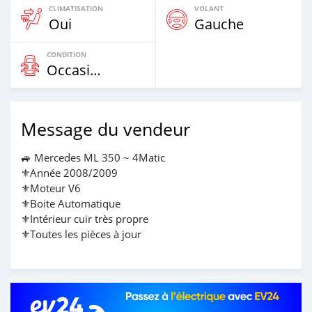
CLIMATISATION
VOLANT
Oui
Gauche
CONDITION
Occasion
Message du vendeur
🚙 Mercedes ML 350 ~ 4Matic
⚜️Année 2008/2009
⚜️Moteur V6
⚜️Boite Automatique
⚜️Intérieur cuir très propre
⚜️Toutes les pièces à jour