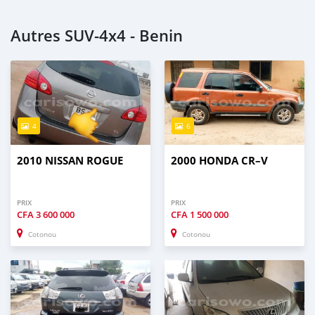
Autres SUV‒4x4 - Benin
4
6
2010 NISSAN ROGUE
2000 HONDA CR–V
PRIX
PRIX
CFA
3 600 000
CFA
1 500 000
Cotonou
Cotonou