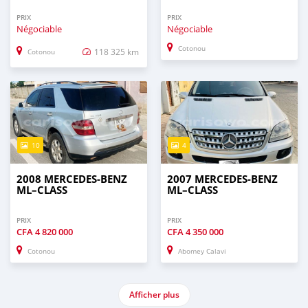
PRIX
PRIX
Négociable
Négociable
Cotonou
118 325 km
Cotonou
10
4
2008 MERCEDES-BENZ
2007 MERCEDES-BENZ
ML–CLASS
ML–CLASS
PRIX
PRIX
CFA
4 820 000
CFA
4 350 000
Cotonou
Abomey Calavi
Afficher plus