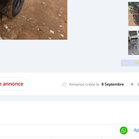
te annonce
Annonce créée le
8 Septembre
Ap