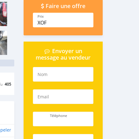
Faire une offre
Prix
XOF
Envoyer un
message au vendeur
Nom
Vu
405
Email
Téléphone
peler