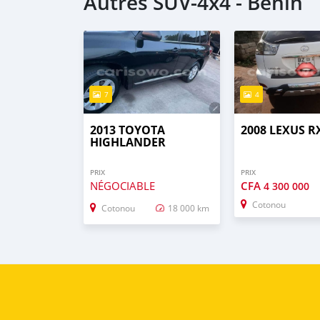
Autres SUV‒4x4 - Benin
7
4
2013 TOYOTA
2008 LEXUS R
HIGHLANDER
PRIX
PRIX
NÉGOCIABLE
CFA
4 300 000
Cotonou
Cotonou
18 000 km