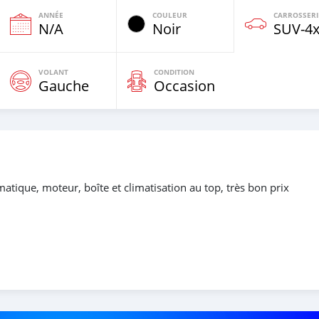
ANNÉE
COULEUR
CARROSSERI
e
N/A
Noir
SUV‒4
VOLANT
CONDITION
Gauche
Occasion
atique, moteur, boîte et climatisation au top, très bon prix