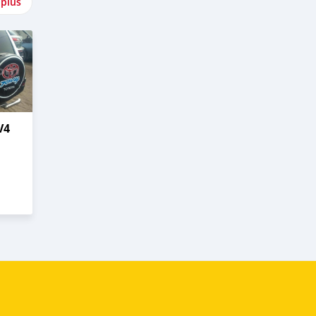
 plus
V4