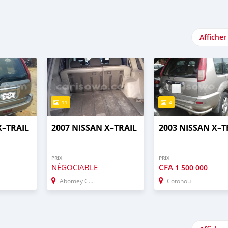
Afficher
11
4
X–TRAIL
2007 NISSAN X–TRAIL
2003 NISSAN X–T
PRIX
PRIX
NÉGOCIABLE
CFA
1 500 000
Abomey Calavi
Cotonou