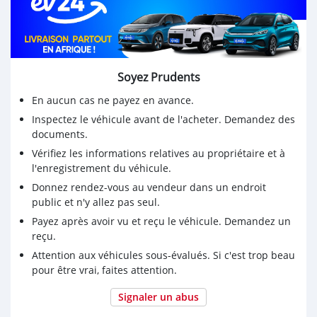
➖ série : *BS*
➖Pièces : *A jours*
➖Moteur : *4cylindre et très très en forme*
*✨NB: Mécanicien + le cash svp. La voiture n'a rien.
Soyez Prudents
Venez avec 100 mécaniciens✨*
En aucun cas ne payez en avance.
Inspectez le véhicule avant de l'acheter. Demandez des
documents.
Vérifiez les informations relatives au propriétaire et à
l'enregistrement du véhicule.
Donnez rendez-vous au vendeur dans un endroit
public et n'y allez pas seul.
Payez après avoir vu et reçu le véhicule. Demandez un
reçu.
Attention aux véhicules sous-évalués. Si c'est trop beau
pour être vrai, faites attention.
Signaler un abus