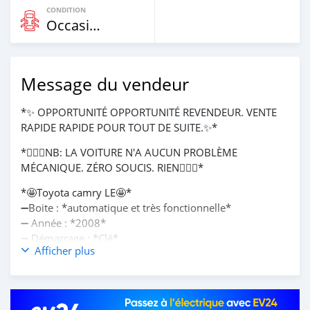
CONDITION
Occasion
Message du vendeur
*✨ OPPORTUNITÉ OPPORTUNITÉ REVENDEUR. VENTE
RAPIDE RAPIDE POUR TOUT DE SUITE.✨*
*🧏🏾‍♂️NB: LA VOITURE N'A AUCUN PROBLÈME
MÉCANIQUE. ZÉRO SOUCIS. RIEN🧏🏾‍♂️*
*🤩Toyota camry LE🤩*
➖Boite : *automatique et très fonctionnelle*
➖ Année : *2008*
➖ Démarrage : *Clé*
Afficher plus
➖Pneus : *En forme*
➖Intérieur : *Tissu et cuir*
➖Clim : *d'origine*
➖ Peinture : *Kabo kabo*