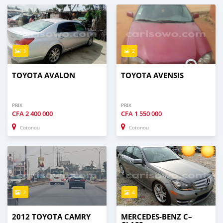
3
2
TOYOTA AVALON
TOYOTA AVENSIS
PRIX
PRIX
CFA
2 400 000
CFA
1 550 000
Cotonou
Cotonou
2
4
2012 TOYOTA CAMRY
MERCEDES-BENZ C–