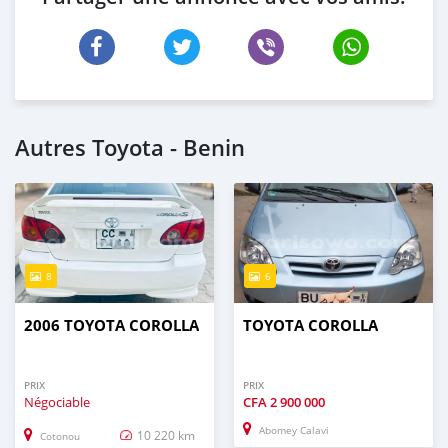
Autres Toyota - Benin
8
6
2006 TOYOTA COROLLA
TOYOTA COROLLA
PRIX
PRIX
Négociable
CFA
2 900 000
Abomey Calavi
10 220 km
Cotonou