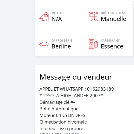
MOTEUR
BOÎTE DE VITESSES
N/A
Manuelle
CARROSSERIE
CARBURANT
Berline
Essence
Message du vendeur
APPEL ET WHATSAPP : 0162983189
*TOYOTA HIGHLANDER 2007*
Démarrage clé 🔑
Boite Automatique
Moteur 04 CYLINDRES
Climatisation hivernale
Intérieur tissu propre