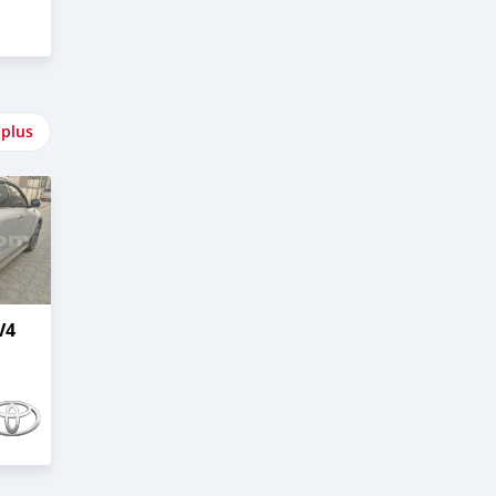
 plus
V4