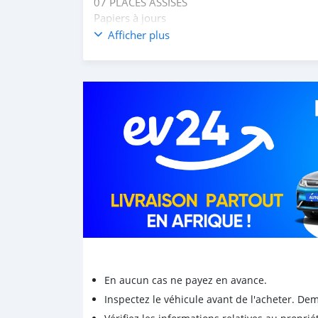
07 PLACES ASSISES
Papiers à jours
Série CJ
Afficher plus
*PRIX : 4.500.000 FCFA*
COTONOU
En aucun cas ne payez en avance.
Inspectez le véhicule avant de l'acheter. D