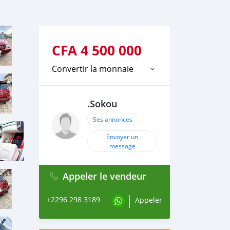
CFA
4 500 000
Convertir la monnaie
.Sokou
Ses annonces
Envoyer un
message
Appeler le vendeur
+2296 298 3189
Appeler