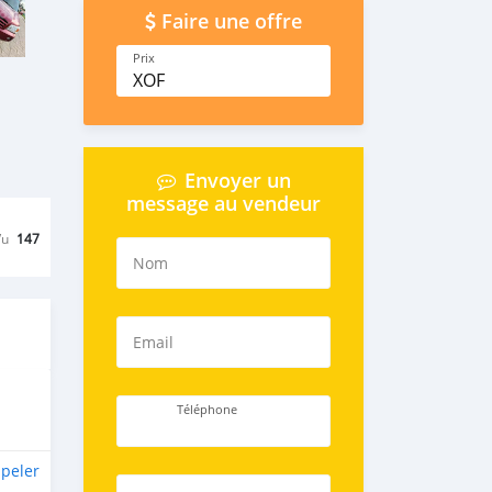
Faire une offre
Prix
XOF
Envoyer un
message au vendeur
Vu
147
Nom
Email
Téléphone
peler