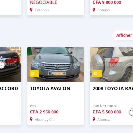
NÉGOCIABLE
CFA
9 800 000
Cotonou
Cotonou
Afficher
7
6
 ACCORD
TOYOTA AVALON
2008 TOYOTA RA
PRIX
PRIX À PARTIR DE
CFA
CFA
2 950 000
5 500 000
Abomey Calavi
Abomey Calavi