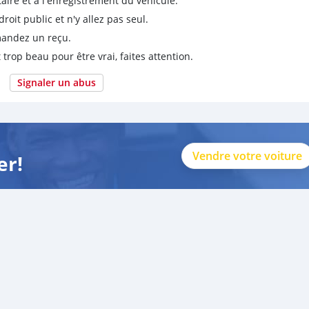
taire et à l'enregistrement du véhicule.
it public et n'y allez pas seul.
emandez un reçu.
 trop beau pour être vrai, faites attention.
Signaler un abus
Vendre votre voiture
er!