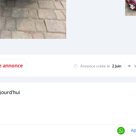
te annonce
Annonce créée le
2 Juin
jourd'hui
Ap