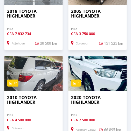
2018 TOYOTA
2005 TOYOTA
HIGHLANDER
HIGHLANDER
PRIX
PRIX
CFA
7 832 734
CFA
3 750 000
39 509 km
151 525 km
Adjohoun
Cotonou
12
5
2010 TOYOTA
2020 TOYOTA
HIGHLANDER
HIGHLANDER
PRIX
PRIX
CFA
4 500 000
CFA
7 500 000
Cotonou
66 895 km
Abomey Calavi