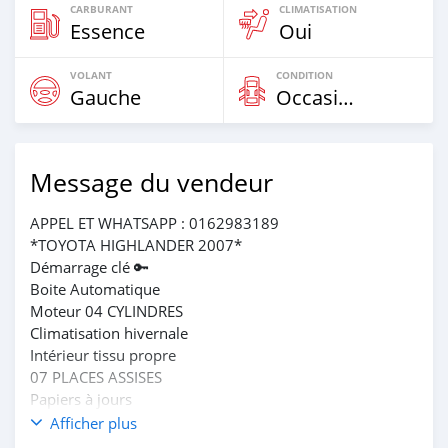
CARBURANT
CLIMATISATION
Essence
Oui
VOLANT
CONDITION
Gauche
Occasion
Message du vendeur
APPEL ET WHATSAPP : 0162983189
*TOYOTA HIGHLANDER 2007*
Démarrage clé 🔑
Boite Automatique
Moteur 04 CYLINDRES
Climatisation hivernale
Intérieur tissu propre
07 PLACES ASSISES
Papiers à jours
Série CJ
Afficher plus
*PRIX : 4.500.000 FCFA*