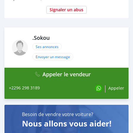
Signaler un abus
.Sokou
Ses annonces
Envoyer un message
Appeler le vendeur
+2296 298 3189
Appeler
Besoin de vendre votre voiture?
Nous allons vous aider!