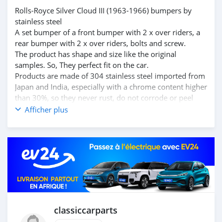
Rolls-Royce Silver Cloud III (1963-1966) bumpers by
stainless steel
A set bumper of a front bumper with 2 x over riders, a
rear bumper with 2 x over riders, bolts and screw.
The product has shape and size like the original
samples. So, They perfect fit on the car.
Products are made of 304 stainless steel imported from
Japan and India, especially with a chrome content higher
than 30%, so they never rust, do not corrode or peel
over time.
Afficher plus
Polished product – with a perfect shine (like chrome).
This is the perfect replacement.
Please visit the link:
classiccarpartsvn.com/product/rolls-royce-silver-cloud-
iii-1963-1966-bumpers/
If you need all parts for any classic car, Please contact
me.
Web: https://classiccarpartsvn.com
Email: info@classiccarpartsvn.com
classiccarparts
Fanpage: : www.facebook.com/profile.php?