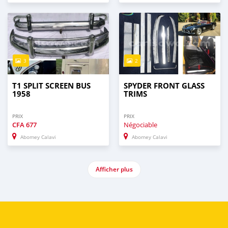
3
2
T1 SPLIT SCREEN BUS
SPYDER FRONT GLASS
1958
TRIMS
PRIX
PRIX
CFA
677
Négociable
Abomey Calavi
Abomey Calavi
Afficher plus