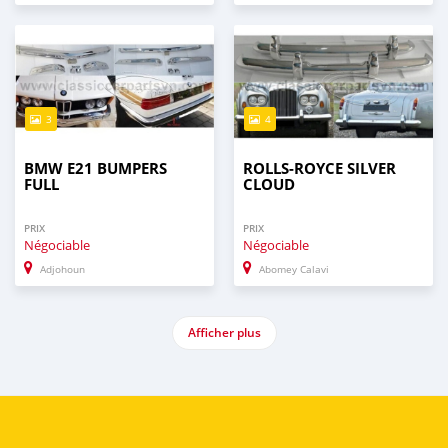
3
4
BMW E21 BUMPERS
ROLLS-ROYCE SILVER
FULL
CLOUD
PRIX
PRIX
Négociable
Négociable
Adjohoun
Abomey Calavi
Afficher plus