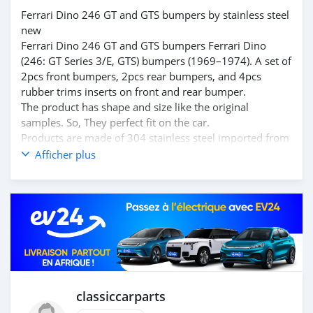
Ferrari Dino 246 GT and GTS bumpers by stainless steel
new
Ferrari Dino 246 GT and GTS bumpers Ferrari Dino
(246: GT Series 3/E, GTS) bumpers (1969–1974). A set of
2pcs front bumpers, 2pcs rear bumpers, and 4pcs
rubber trims inserts on front and rear bumper.
The product has shape and size like the original
samples. So, They perfect fit on the car.
Products are made of 304 stainless steel imported from
Japan and India, especially with a chrome content higher
Afficher plus
than 30%, so they never rust, do not corrode or peel
over time.
Polished product – with a perfect shine (like chrome).
This is the perfect replacement.
Please visit the link:
classiccarpartsvn.com/product/ferrari-dino-246-gt-and-
gts-bumpers/
If you need all parts for any classic car, Please contact
me.
classiccarparts
Web: classiccarpartsvn.com