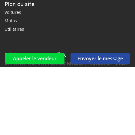
Plan du site
Voitures
Motos
Utilitaires
Réseaux sociaux et flux
Appeler le vendeur
Envoyer le message
Connectez-vous avec nous sur Facebook, YouTube et Twitter.
Souscrire à la newsletter
aux alertes Email et SMS