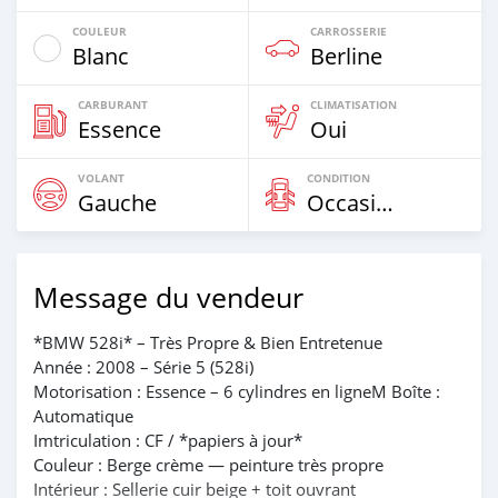
COULEUR
CARROSSERIE
Blanc
Berline
CARBURANT
CLIMATISATION
Essence
Oui
VOLANT
CONDITION
Gauche
Occasion
Message du vendeur
*BMW 528i* – Très Propre & Bien Entretenue
Année : 2008 – Série 5 (528i)
Motorisation : Essence – 6 cylindres en ligneM Boîte :
Automatique
Imtriculation : CF / *papiers à jour*
Couleur : Berge crème — peinture très propre
Intérieur : Sellerie cuir beige + toit ouvrant