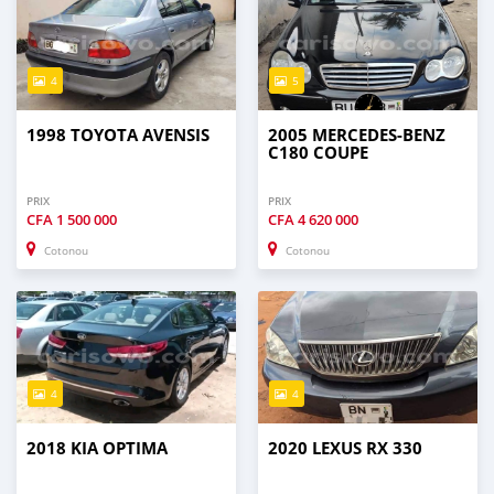
4
5
1998 TOYOTA AVENSIS
2005 MERCEDES-BENZ
C180 COUPE
PRIX
PRIX
CFA
1 500 000
CFA
4 620 000
Cotonou
Cotonou
4
4
2018 KIA OPTIMA
2020 LEXUS RX 330