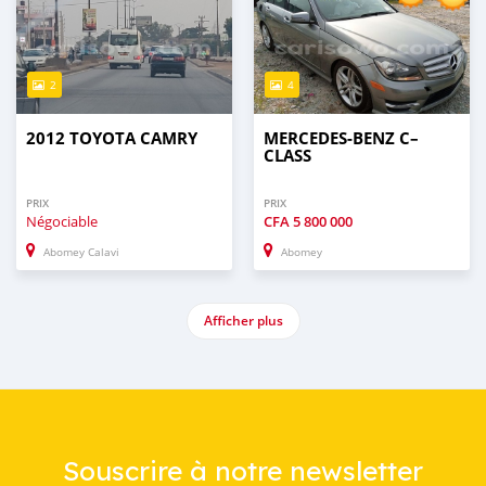
2
4
2012 TOYOTA CAMRY
MERCEDES-BENZ C–
CLASS
PRIX
PRIX
Négociable
CFA
5 800 000
Abomey Calavi
Abomey
Afficher plus
Souscrire à notre newsletter