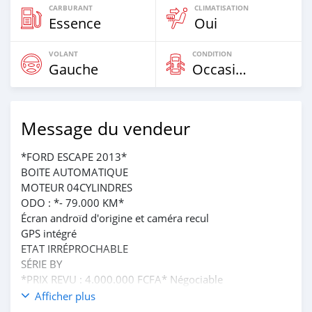
CARBURANT
CLIMATISATION
Essence
Oui
VOLANT
CONDITION
Gauche
Occasion
Message du vendeur
*FORD ESCAPE 2013*
BOITE AUTOMATIQUE
MOTEUR 04CYLINDRES
ODO : *- 79.000 KM*
Écran androïd d'origine et caméra recul
GPS intégré
ETAT IRRÉPROCHABLE
SÉRIE BY
*PRIX REVU : 4.000.000 FCFA* Négociable
AKPAKPA
Afficher plus
Tél 0160976023