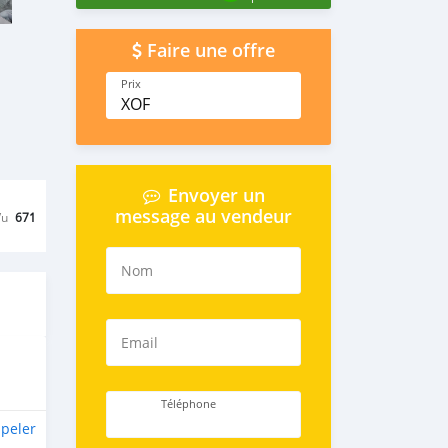
Faire une offre
Prix
XOF
Envoyer un
message au vendeur
Vu
671
Nom
Email
Téléphone
peler