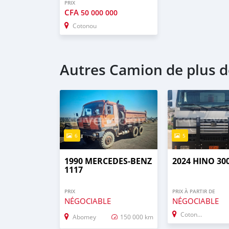
PRIX
CFA
50 000 000
Cotonou
Autres Camion de plus de
6
5
1990 MERCEDES‒BENZ
2024 HINO 300
1117
PRIX
PRIX À PARTIR DE
NÉGOCIABLE
NÉGOCIABLE
Cotonou
Abomey
150 000 km