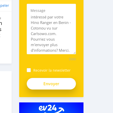
peler
Message
E
n
s
t
5000
Recevoir la newsletter