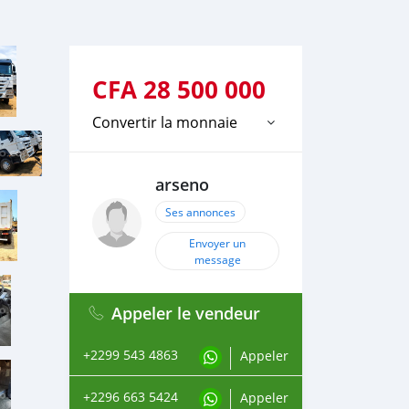
CFA
28 500 000
Convertir la monnaie
arseno
Ses annonces
Envoyer un
message
Appeler le vendeur
+2299 543 4863
Appeler
+2296 663 5424
Appeler