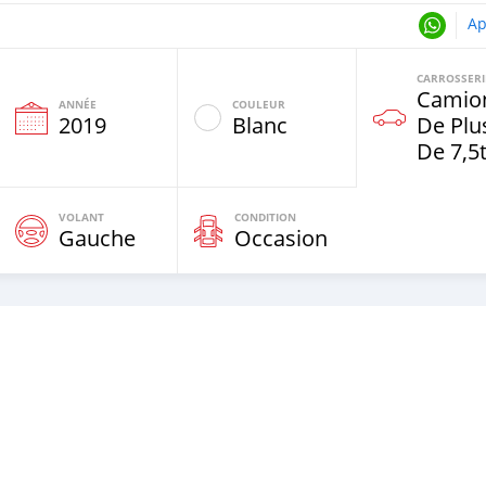
Ap
CARROSSERI
Camio
ANNÉE
COULEUR
2019
Blanc
De Plu
De 7,5
VOLANT
CONDITION
Gauche
Occasion