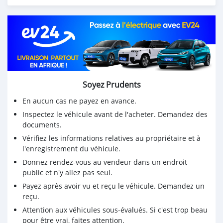
➖ *5 places*
➖ *Prix : 1.650.000f CFA*
*Négociable légèrement*
*Lieu de visite: (BOA ZOGBO)*
42405052
Soyez Prudents
En aucun cas ne payez en avance.
Inspectez le véhicule avant de l'acheter. Demandez des
documents.
Vérifiez les informations relatives au propriétaire et à
l'enregistrement du véhicule.
Donnez rendez-vous au vendeur dans un endroit
public et n'y allez pas seul.
Payez après avoir vu et reçu le véhicule. Demandez un
reçu.
Attention aux véhicules sous-évalués. Si c'est trop beau
pour être vrai, faites attention.