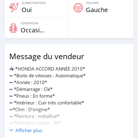
CLIMATISATION
VOLANT
Oui
Gauche
CONDITION
Occasion
Message du vendeur
🦓 *HONDA ACCORD ANNÉE 2010*
➖ *Boite de vitesses : Automatique*
➖ *Année : 2010*
➖ *Démarrage : Clé*
➖ *Pneus : En forme*
➖ *Intérieur : Cuir très confortable*
➖*Clim : D'origine*
➖ *Peinture : métallisé*
➖ *Immatriculation : BJ*
➖*Pièces : A jours...*
Afficher plus
➖*Moteur : 4 cylindres très en forme*