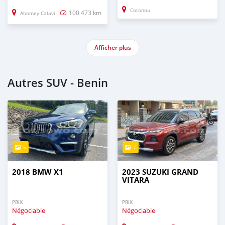
Cotonou
100 473 km
Abomey Calavi
Afficher plus
Autres SUV - Benin
5
7
2018 BMW X1
2023 SUZUKI GRAND
VITARA
PRIX
PRIX
Négociable
Négociable