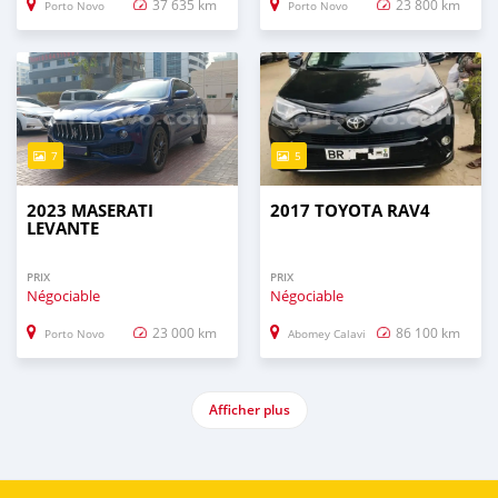
37 635 km
23 800 km
Porto Novo
Porto Novo
7
5
2023 MASERATI
2017 TOYOTA RAV4
LEVANTE
PRIX
PRIX
Négociable
Négociable
23 000 km
86 100 km
Porto Novo
Abomey Calavi
Afficher plus