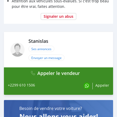
Attention aux véhicules sous-évalués. Si c'est trop beau
pour être vrai, faites attention.
Signaler un abus
Stanislas
Ses annonces
Envoyer un message
Appeler le vendeur
+2299 610 1506
Appeler
Besoin de vendre votre voiture?
Nous allons vous aider!