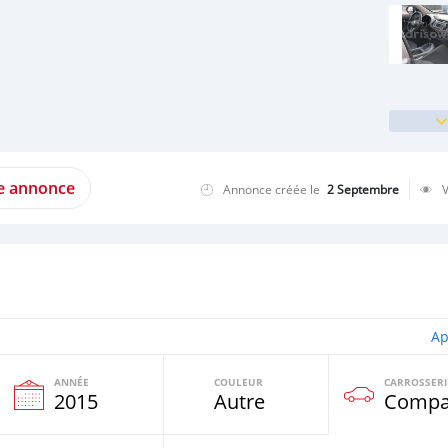
te annonce
Annonce créée le
2 Septembre
Ap
ANNÉE
COULEUR
CARROSSERI
e
2015
Autre
Compa