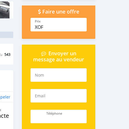
Faire une offre
Prix
XOF
Envoyer un
Vu
543
message au vendeur
Nom
Email
peler
E
Téléphone
cte