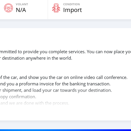
VOLANT
CONDITION
N/A
Import
 committed to provide you complete services. You can now place yo
r destination anywhere in the world.
of the car, and show you the car on online video call conference.
send you a proforma invoice for the banking transaction.
ur shipment, and load your car towards your destination.
copy confirmation.
 and we are done with the process.
lients do not have to Travel. And please note, SK Motors is one of
gh emphasize on our customer satisfaction.
u towards the best car