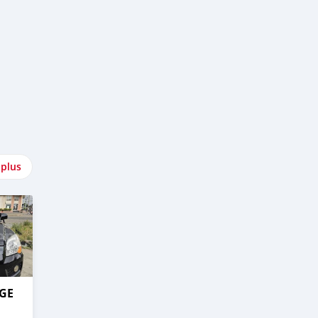
 plus
AGE