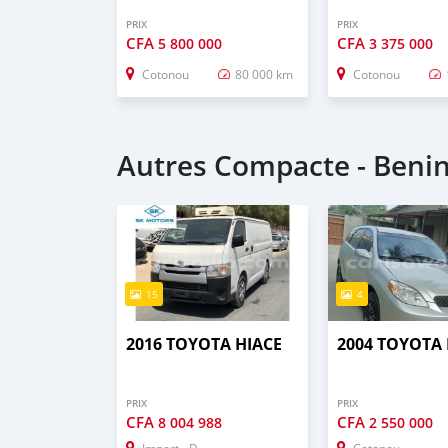
PRIX
PRIX
CFA
CFA
5 800 000
3 375 000
Cotonou
80 000 km
Cotonou
Autres Compacte - Beni
15
4
2016 TOYOTA HIACE
2004 TOYOTA
PRIX
PRIX
CFA
CFA
8 004 988
2 550 000
Import - Dubai
Cotonou