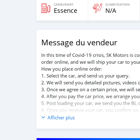
CARBURANT
CLIMATISATION
Essence
N/A
Message du vendeur
In this time of Covid-19 crisis, SK Motors is
order online, and we will ship your car to you
How you place online order:
1. Select the car, and send us your query.
2. We will send you detailed pictures, videos 
3. Once we agree on a certain price, we will 
4. After you pay the car price, we arrange yo
5. Post loading your car, we send you the BL 
6. Once you receive your car, you confirm us,
We are taking these steps to ensure that our c
Afficher plus
leading car exporters in UAE, and we put a hi
We are always here, to help you, and guide yo