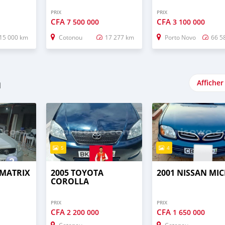
PRIX
PRIX
CFA
CFA
7 500 000
3 100 000
15 000 km
Cotonou
17 277 km
Porto Novo
66 5
n
Afficher
5
4
 MATRIX
2005 TOYOTA
2001 NISSAN MI
COROLLA
PRIX
PRIX
CFA
CFA
2 200 000
1 650 000
Cotonou
Cotonou