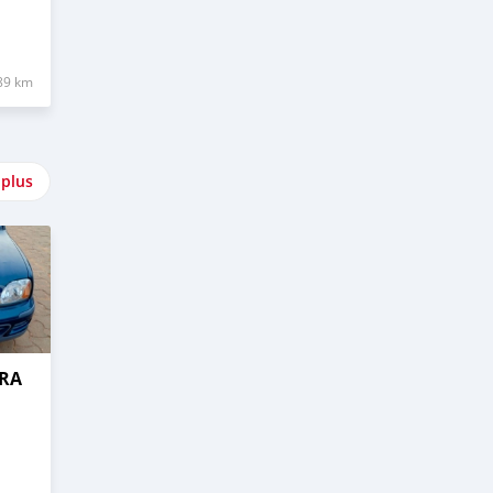
89 km
 plus
CRA