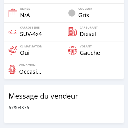
ANNÉE
COULEUR
N/A
Gris
CARROSSERIE
CARBURANT
SUV‒4x4
Diesel
CLIMATISATION
VOLANT
Oui
Gauche
CONDITION
Occasion
Message du vendeur
67804376