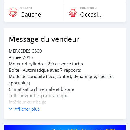
VOLANT
CONDITION
Gauche
Occasion
Message du vendeur
MERCEDES C300
Année 2015
Moteur 4 cylindres 2.0 essence turbo
Boîte : Automatique avec 7 rapports
Mode de conduite ( eco,confort, dynamique, sport et
sport plus)
Climatisation hivernale et bizone
Toits ouvrant et panoramique
Intérieur cuir beige
Transmission arrière et 4 matic
Afficher plus
Pièce à jours ….
*Prix : 11.500.000 FCFA*