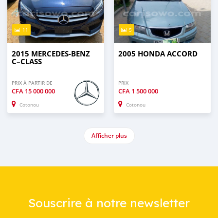
11
5
2015 MERCEDES-BENZ
2005 HONDA ACCORD
C–CLASS
PRIX À PARTIR DE
PRIX
CFA
15 000 000
CFA
1 500 000
Cotonou
Cotonou
Afficher plus
Souscrire à notre newsletter