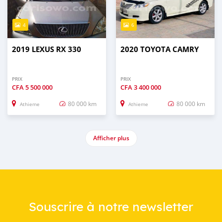
4
6
2019 LEXUS RX 330
2020 TOYOTA CAMRY
PRIX
PRIX
CFA
5 500 000
CFA
3 400 000
80 000 km
80 000 km
Athieme
Athieme
Afficher plus
Souscrire à notre newsletter