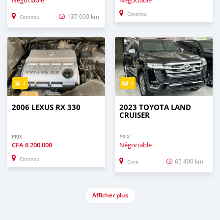
Négociable
Négociable
Cotonou
137 000 km
Cotonou
4
3
2006 LEXUS RX 330
2023 TOYOTA LAND
CRUISER
PRIX
PRIX
CFA
6 200 000
Négociable
Cotonou
65 490 km
Cové
Afficher plus