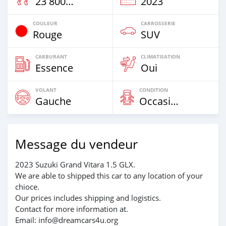
23 800 Km
2023
COULEUR
CARROSSERIE
Rouge
SUV
CARBURANT
CLIMATISATION
Essence
Oui
VOLANT
CONDITION
Gauche
Occasion
Message du vendeur
2023 Suzuki Grand Vitara 1.5 GLX.
We are able to shipped this car to any location of your
chioce.
Our prices includes shipping and logistics.
Contact for more information at.
Email: info@dreamcars4u.org