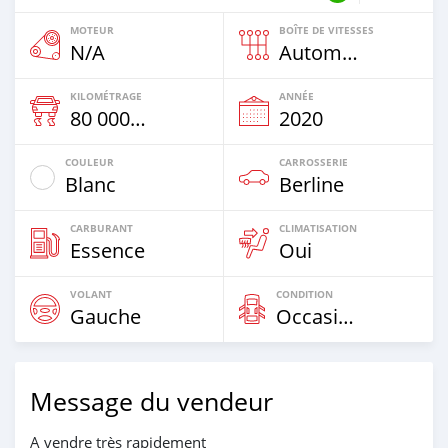
MOTEUR
BOÎTE DE VITESSES
N/A
Automatique
KILOMÉTRAGE
ANNÉE
80 000 Km
2020
COULEUR
CARROSSERIE
Blanc
Berline
CARBURANT
CLIMATISATION
Essence
Oui
VOLANT
CONDITION
Gauche
Occasion
Message du vendeur
A vendre très rapidement