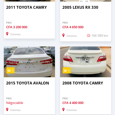
2011 TOYOTA CAMRY
2005 LEXUS RX 330
PRIX
PRIX
CFA
3 200 000
CFA
4 650 000
Cotonou
166 589 km
Cotonou
5
4
2015 TOYOTA AVALON
2008 TOYOTA CAMRY
PRIX
PRIX
Négociable
CFA
4 400 000
Cotonou
Cotonou