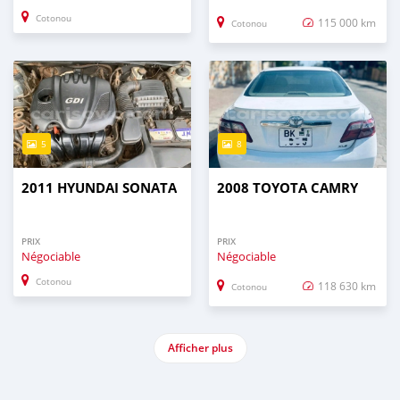
Cotonou
115 000 km
Cotonou
5
8
2011 HYUNDAI SONATA
2008 TOYOTA CAMRY
PRIX
PRIX
Négociable
Négociable
Cotonou
118 630 km
Cotonou
Afficher plus