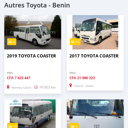
Autres Toyota - Benin
8
14
2019 TOYOTA COASTER
2017 TOYOTA COASTER
PRIX
PRIX
CFA
7 425 447
CFA
21 986 323
Import - Dubai
78 903 km
Abomey Calavi
10
4