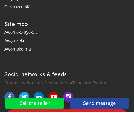
Ọkọ̀ akẹ́rù ńlá
Site map
Awọn ọkọ ayọkẹlẹ
Awọn keke
Awọn oko nla
Social networks & feeds
Connect with us on Facebook, YouTube and Twitter.
Call the seller
Send message
New car notification
for E-Mail or SMS alerts