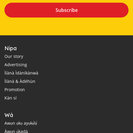
Subscribe
Nipa
Our story
Advertising
Ìlànà Ìdàníkànwà
Ìlànà & Àdéhùn
Promotion
Kàn sí
Wá
Awọn ọkọ ayọkẹ́lẹ́
Àwọn ọ̀kadà