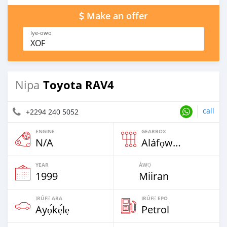
Make an offer
Iye-owo
XOF
Toyota RAV4
Nipa
call
+2294 240 5052
ENGINE
GEARBOX
N/A
Aláfọwọ́yí
YEAR
ÀWỌ̀
1999
Miiran
ỊRÚFẸ́ ARA
IRÚFẸ́ EPO
Ayọ́kẹ́lẹ
Petrol