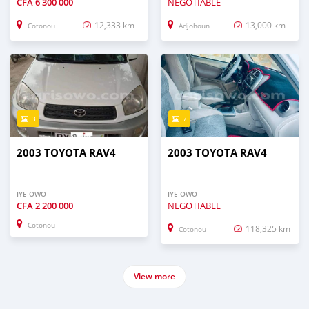
CFA
6 300 000
NEGOTIABLE
12,333 km
13,000 km
Cotonou
Adjohoun
3
7
2003 TOYOTA RAV4
2003 TOYOTA RAV4
IYE-OWO
IYE-OWO
CFA
2 200 000
NEGOTIABLE
Cotonou
118,325 km
Cotonou
View more