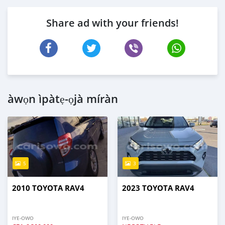
Share ad with your friends!
àwọn ìpàtẹ-ọjà míràn
5
3
2010 TOYOTA RAV4
2023 TOYOTA RAV4
IYE-OWO
IYE-OWO