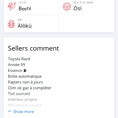
ỌLỌ́YẸ́
BÍ A TI LE WÀÁ
Bẹẹni
Òsì
IPÒ
Àlòkù
Sellers comment
Toyota Rav4
Année 99
Essence ⛽️
Boîte automatique
Papiers non à jours
Clim ok gaz à compléter
Toit ouvrant
Intérieur propre
Mécanique correct
Prix 900 milles
Show more
Propriétaire direct