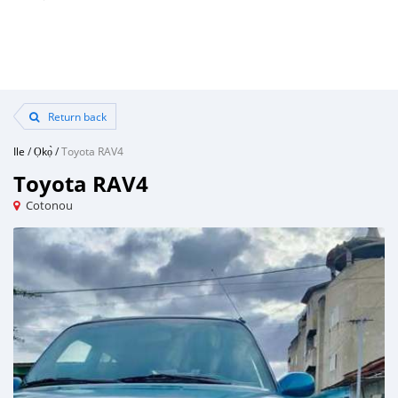
Return back
Ile
/
Ọkọ̀
/
Toyota RAV4
Toyota RAV4
Cotonou