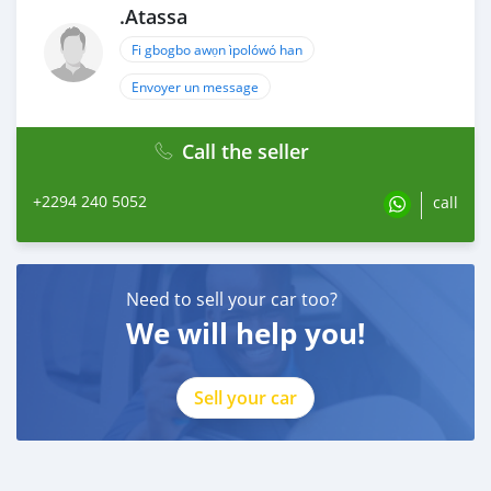
.Atassa
Fi gbogbo awọn ìpolówó han
Envoyer un message
Call the seller
+2294 240 5052
call
Need to sell your car too?
We will help you!
Sell your car