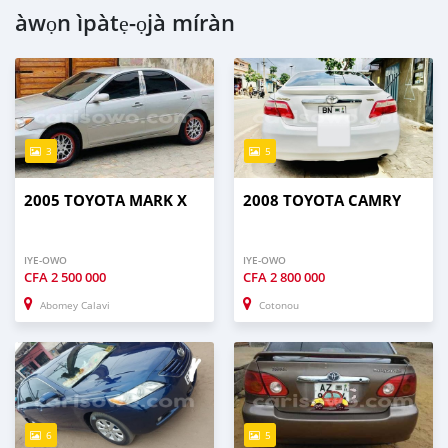
àwọn ìpàtẹ-ọjà míràn
3
5
2005 TOYOTA MARK X
2008 TOYOTA CAMRY
IYE-OWO
IYE-OWO
CFA
2 500 000
CFA
2 800 000
Abomey Calavi
Cotonou
6
5