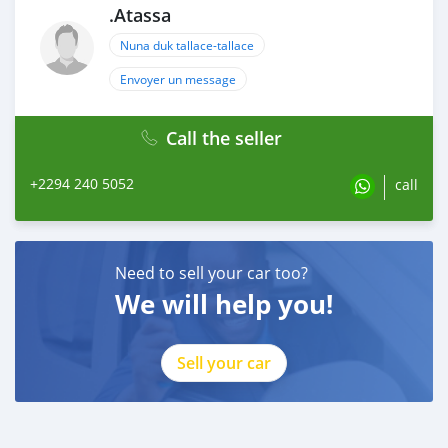
.Atassa
Nuna duk tallace-tallace
Envoyer un message
Call the seller
+2294 240 5052
call
Need to sell your car too?
We will help you!
Sell your car