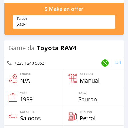
Make an offer
Farashi
XOF
Toyota RAV4
Game da
call
+2294 240 5052
ENGINE
GEARBOX
N/A
Manual
YEAR
KALA
1999
Sauran
KALAR JIKI
IRIN MAI
Saloons
Petrol