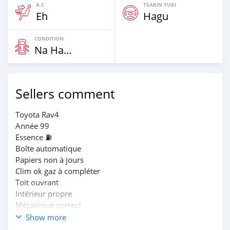
A.C
TSARIN TUKI
Eh
Hagu
CONDITION
Na Hannu
Sellers comment
Toyota Rav4
Année 99
Essence ⛽️
Boîte automatique
Papiers non à jours
Clim ok gaz à compléter
Toit ouvrant
Intérieur propre
Mécanique correct
Prix 900 milles
Show more
Propriétaire direct