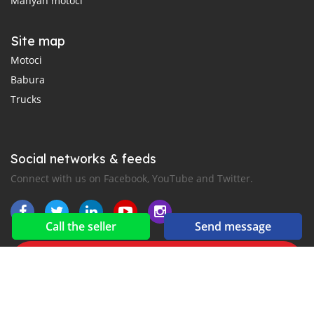
Manyan motoci
Site map
Motoci
Babura
Trucks
Social networks & feeds
Connect with us on Facebook, YouTube and Twitter.
Call the seller
Send message
New car notification
for E-Mail or SMS alerts