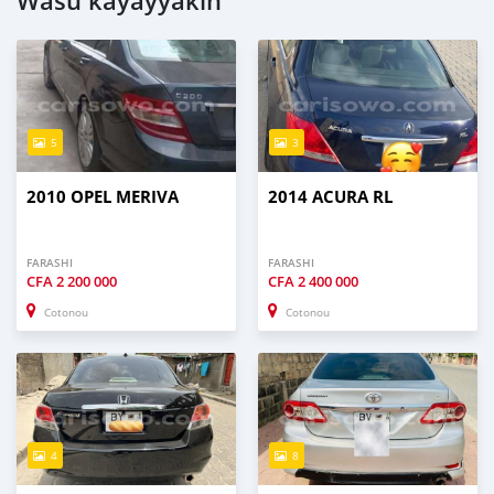
Wasu kayayyakin
5
3
2010 OPEL MERIVA
2014 ACURA RL
FARASHI
FARASHI
CFA
2 200 000
CFA
2 400 000
Cotonou
Cotonou
4
8