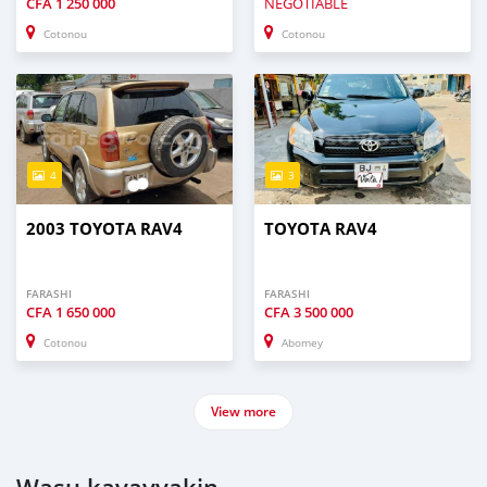
CFA
1 250 000
NEGOTIABLE
Cotonou
Cotonou
4
3
2003 TOYOTA RAV4
TOYOTA RAV4
FARASHI
FARASHI
CFA
1 650 000
CFA
3 500 000
Cotonou
Abomey
View more