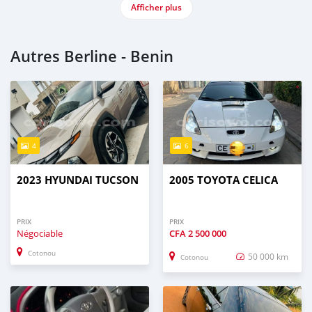
Afficher plus
Autres Berline - Benin
4
6
2023 HYUNDAI TUCSON
2005 TOYOTA CELICA
PRIX
PRIX
Négociable
CFA
2 500 000
Cotonou
50 000 km
Cotonou