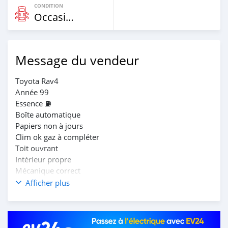
CONDITION
Occasion
Message du vendeur
Toyota Rav4
Année 99
Essence ⛽️
Boîte automatique
Papiers non à jours
Clim ok gaz à compléter
Toit ouvrant
Intérieur propre
Mécanique correct
Prix 900 milles
Afficher plus
Propriétaire direct
42405052