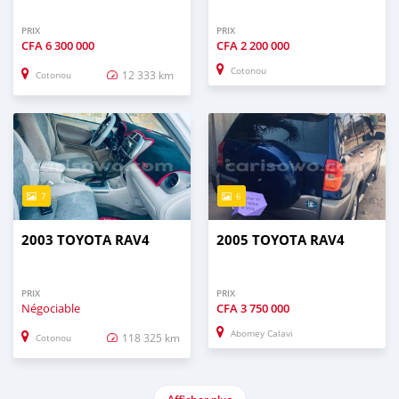
PRIX
PRIX
CFA
6 300 000
CFA
2 200 000
Cotonou
12 333 km
Cotonou
7
6
2003 TOYOTA RAV4
2005 TOYOTA RAV4
PRIX
PRIX
Négociable
CFA
3 750 000
Abomey Calavi
118 325 km
Cotonou