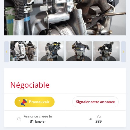
Négociable
Promouvoir
Signaler cette annonce
Annonce créée le
Vu
31 Janvier
389