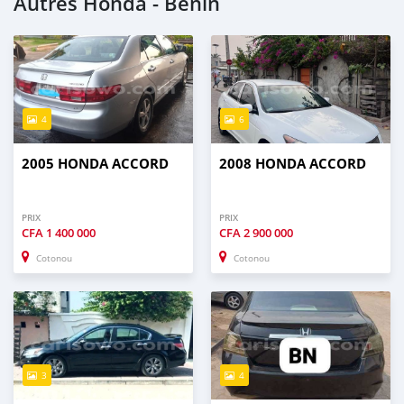
Autres Honda - Benin
4
6
2005 HONDA ACCORD
2008 HONDA ACCORD
PRIX
PRIX
CFA
1 400 000
CFA
2 900 000
Cotonou
Cotonou
3
4