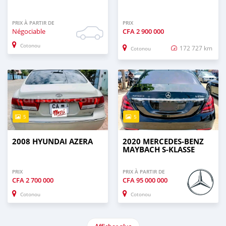
PRIX À PARTIR DE
PRIX
Négociable
CFA
2 900 000
Cotonou
172 727 km
Cotonou
5
5
2008 HYUNDAI AZERA
2020 MERCEDES-BENZ
MAYBACH S-KLASSE
PRIX
PRIX À PARTIR DE
CFA
2 700 000
CFA
95 000 000
Cotonou
Cotonou