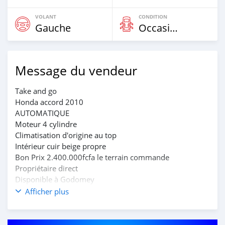
VOLANT
CONDITION
Gauche
Occasion
Message du vendeur
Take and go
Honda accord 2010
AUTOMATIQUE
Moteur 4 cylindre
Climatisation d'origine au top
Intérieur cuir beige propre
Bon Prix 2.400.000fcfa le terrain commande
Propriétaire direct
Disponible à Godomey
Interreser inbox 0196062987 Whatsapp et appel direct
Afficher plus
uniquement svp agissez vite ça n'attend pas.