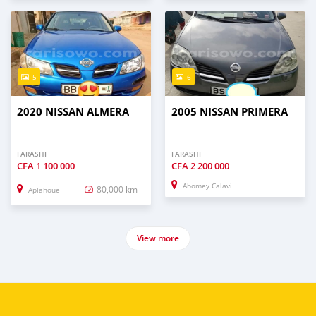
5
6
2020 NISSAN ALMERA
2005 NISSAN PRIMERA
FARASHI
FARASHI
CFA
1 100 000
CFA
2 200 000
Abomey Calavi
80,000 km
Aplahoue
View more