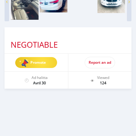
NEGOTIABLE
Promote
Report an ad
Ad halitta
Viewed
Avril 30
124