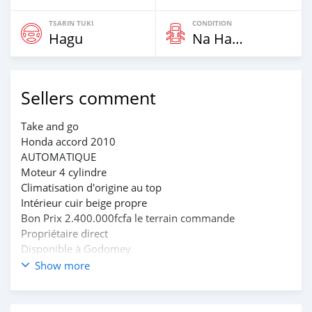
TSARIN TUKI
CONDITION
Hagu
Na Hannu
Sellers comment
Take and go
Honda accord 2010
AUTOMATIQUE
Moteur 4 cylindre
Climatisation d'origine au top
Intérieur cuir beige propre
Bon Prix 2.400.000fcfa le terrain commande
Propriétaire direct
Disponible à Godomey
Interreser inbox 0196062987 Whatsapp et appel direct
Show more
uniquement svp agissez vite ça n'attend pas.