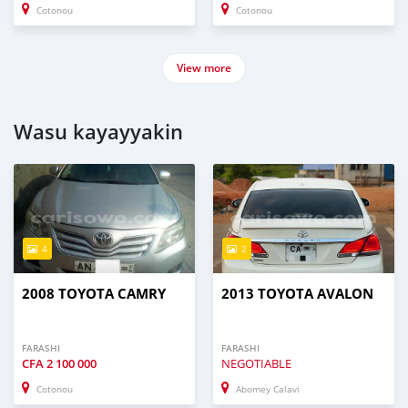
Cotonou
Cotonou
View more
Wasu kayayyakin
4
2
2008 TOYOTA CAMRY
2013 TOYOTA AVALON
FARASHI
FARASHI
CFA
2 100 000
NEGOTIABLE
Cotonou
Abomey Calavi