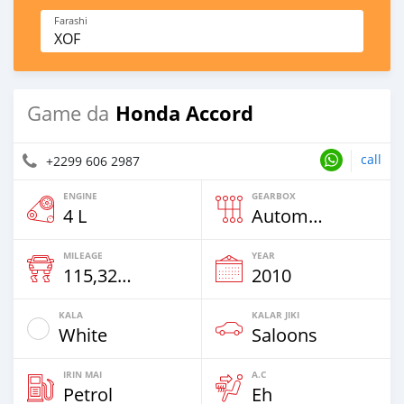
Farashi
XOF
Honda Accord
Game da
call
+2299 606 2987
ENGINE
GEARBOX
4 L
Automatic
MILEAGE
YEAR
115,325 Km
2010
KALA
KALAR JIKI
White
Saloons
IRIN MAI
A.C
Petrol
Eh