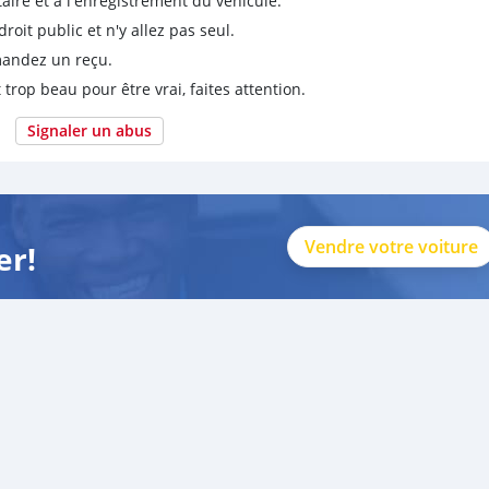
taire et à l'enregistrement du véhicule.
it public et n'y allez pas seul.
emandez un reçu.
 trop beau pour être vrai, faites attention.
Signaler un abus
Vendre votre voiture
er!