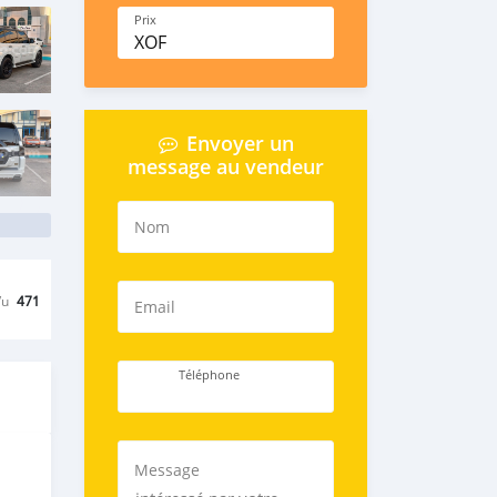
Prix
XOF
Envoyer un
message au vendeur
Nom
Vu
471
Email
Téléphone
Message