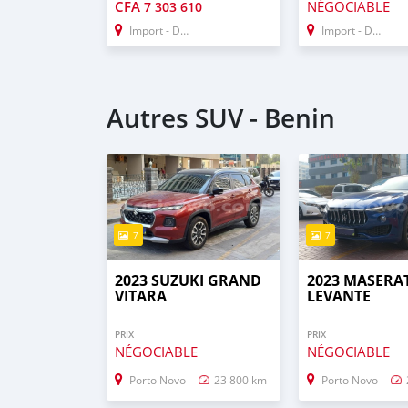
CFA
NÉGOCIABLE
7 303 610
Import - Dubai
Import - Dubai
Autres SUV - Benin
7
7
2023 SUZUKI GRAND
2023 MASERA
VITARA
LEVANTE
PRIX
PRIX
NÉGOCIABLE
NÉGOCIABLE
Porto Novo
23 800 km
Porto Novo