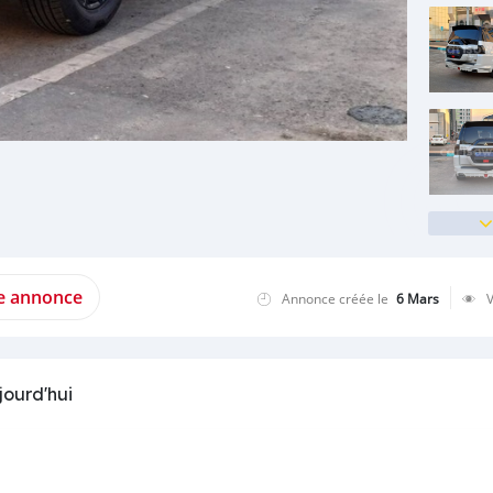
te annonce
Annonce créée le
6 Mars
jourd'hui