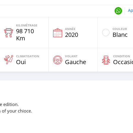
Ap
KILOMÉTRAGE
ANNÉE
COULEUR
98 710
e
2020
Blanc
Km
CLIMATISATION
VOLANT
CONDITION
Oui
Gauche
Occasi
 edition.
n of your chioce.