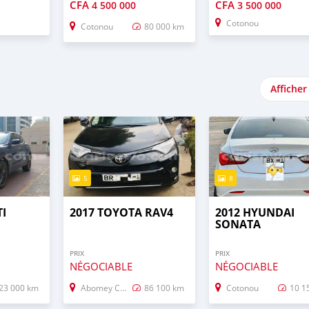
CFA
CFA
4 500 000
3 500 000
Cotonou
Cotonou
80 000 km
Afficher
5
8
TI
2017 TOYOTA RAV4
2012 HYUNDAI
SONATA
PRIX
PRIX
NÉGOCIABLE
NÉGOCIABLE
23 000 km
Abomey Calavi
86 100 km
Cotonou
10 1