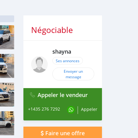
Négociable
shayna
Ses annonces
Envoyer un
message
Appeler le vendeur
+1435 276 7292
Appeler
Faire une offre