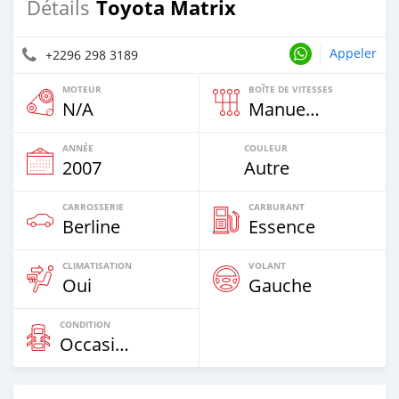
Toyota Matrix
Détails
Appeler
+2296 298 3189
MOTEUR
BOÎTE DE VITESSES
N/A
Manuelle
ANNÉE
COULEUR
2007
Autre
CARROSSERIE
CARBURANT
Berline
Essence
CLIMATISATION
VOLANT
Oui
Gauche
CONDITION
Occasion