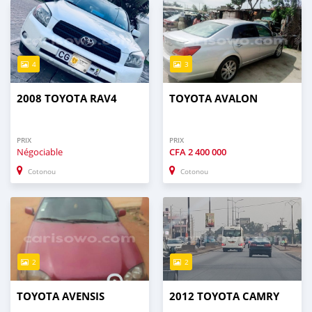
4
3
2008 TOYOTA RAV4
TOYOTA AVALON
PRIX
PRIX
Négociable
CFA
2 400 000
Cotonou
Cotonou
2
2
TOYOTA AVENSIS
2012 TOYOTA CAMRY