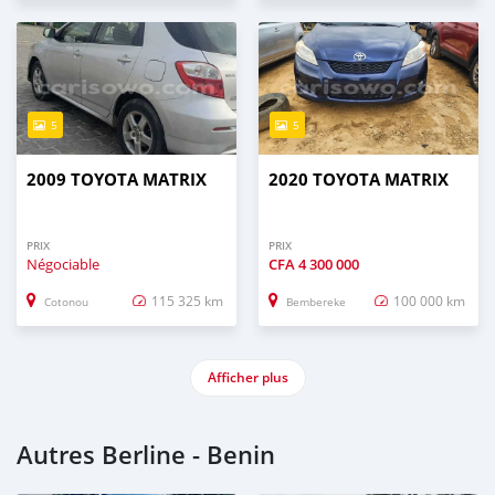
5
5
2009 TOYOTA MATRIX
2020 TOYOTA MATRIX
PRIX
PRIX
Négociable
CFA
4 300 000
115 325 km
100 000 km
Cotonou
Bembereke
Afficher plus
Autres Berline - Benin