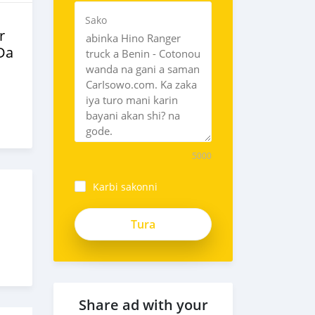
Sako
r
Da
5000
Karbi sakonni
Share ad with your