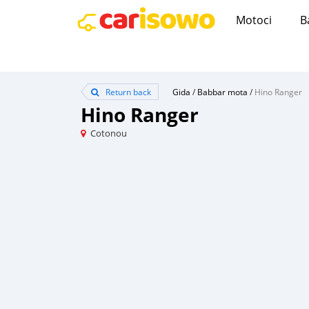
Motoci
B
Return back
Gida
/
Babbar mota
/
Hino Ranger
Hino Ranger
Cotonou