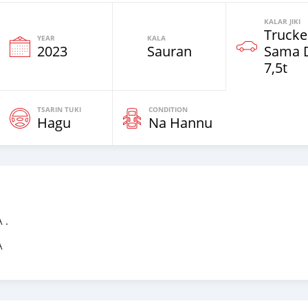
KALAR JIKI
Trucke
YEAR
KALA
2023
Sauran
Sama 
7,5t
TSARIN TUKI
CONDITION
Hagu
Na Hannu
 .
A