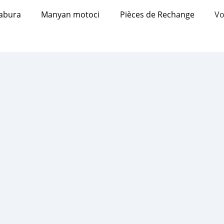
abura
Manyan motoci
Pièces de Rechange
Vo