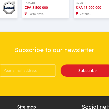
FARASHI
FARASHI
CFA
CFA
8 500 000
15 000 000
Porto Novo
Cotonou
Subscribe to our newsletter
Subscribe
Social ne
Site map