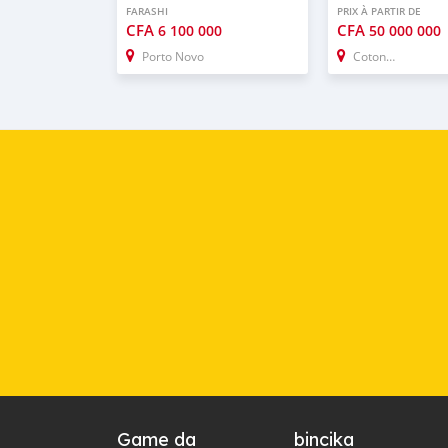
FARASHI
PRIX À PARTIR DE
CFA
CFA
6 100 000
50 000 000
Porto Novo
Cotonou
Game da
bincika