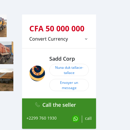
CFA
50 000 000
Convert Currency
Sadd Corp
Nuna duk tallace-
tallace
Envoyer un
message
Call the seller
+2299 760 1930
call