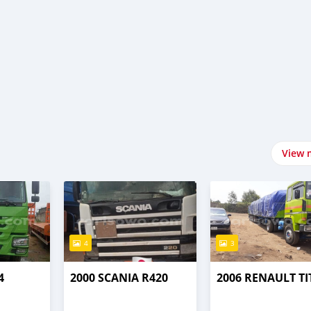
View 
4
3
4
2000 SCANIA R420
2006 RENAULT T