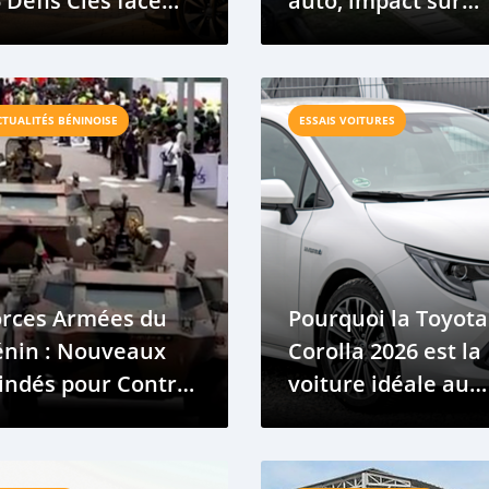
5 Défis Clés face
auto, impact sur
x Révolutions
l’Ouest‑Afrique
umériques de
Auto
CTUALITÉS BÉNINOISE
ESSAIS VOITURES
orces Armées du
Pourquoi la Toyota
énin : Nouveaux
Corolla 2026 est la
indés pour Contrer
voiture idéale au
es Menaces du Nord
quotidien au Béni