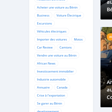
a
Acheter une voiture au Bénin
Bé
Business
Voiture Électrique
ré
c
Excursions
ca
Véhicules électriques
A
vo
Importer des voitures
Motos
qu
Car Review
Camions
Vendre une voiture au Bénin
African News
Investissement immobilier
Industrie automobile
A
Annuaire
Canada
au
Crise à l'exportation
C
Se garer au Bénin
l'
developpement