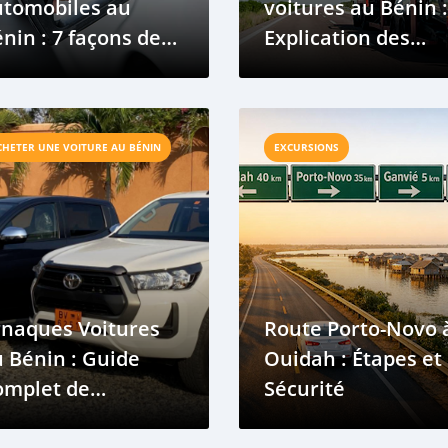
utomobiles au
voitures au Bénin :
nin : 7 façons de
Explication des
duire votre
nouvelles incitati
onsommation de
fiscales et des règl
rburant lors de
d’importation pour
CHETER UNE VOITURE AU BÉNIN
EXCURSIONS
s trajets
2026
otidiens
rnaques Voitures
Route Porto-Novo 
 Bénin : Guide
Ouidah : Étapes et
omplet de
Sécurité
Acheteur Local