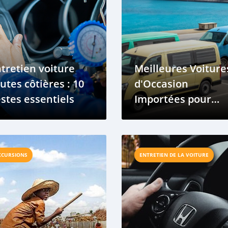
tretien voiture
Meilleures Voiture
utes côtières : 10
d'Occasion
stes essentiels
Importées pour
Conducteurs
Béninois
XCURSIONS
ENTRETIEN DE LA VOITURE