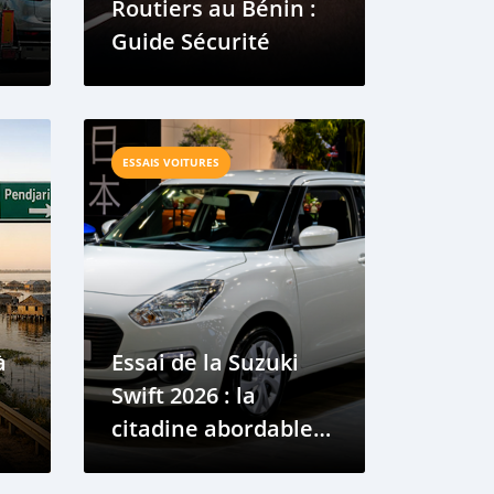
Routiers au Bénin :
Guide Sécurité
ons
es
ESSAIS VOITURES
à
Essai de la Suzuki
Swift 2026 : la
citadine abordable
du Bénin