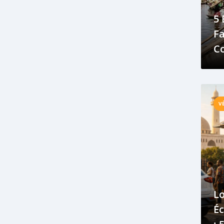
Mercedes-Benz
Micha
Mini
5 
Mobile
modèle
Moto
Fa
nettoyage
Nigeria
Nigéria
Co
Nissan
nouveauté
occasion
P
parc automobile
péage
Peugeot
populaire
port
Porto-Novo
V
prix
production
projet
rachat
RAV4
réforme
règle
réglementation
Renault
République de Bénin
réussite
Rolls Royce
Rolls-Royce
route
sécurité
situation économique
Lo
Smartphone
succès
Sweptail
Éc
tarif
taxi
top
Toyota