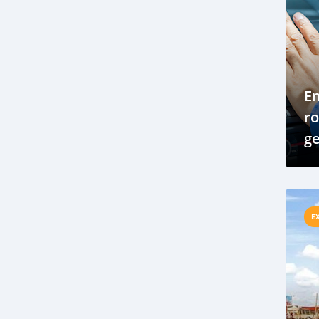
concessionnaire
contact
Corolla
Côte d’Ivoire
Cotonou
coût
création
crise
Crise
croissance
Croissance
danger
En
développement
disponibilité
ro
écologique
économie
éducation
ge
électrique
entreprise
environnement
exportation
Exportations
Ford
gouvernement
Highlander
Honda
hôpital
E
importation
Importation
industrie
Infrastructure
innovation
Internet
Lexus
loi
marché
Marché africain
Marché noir
marque
Mazda
Mercedes