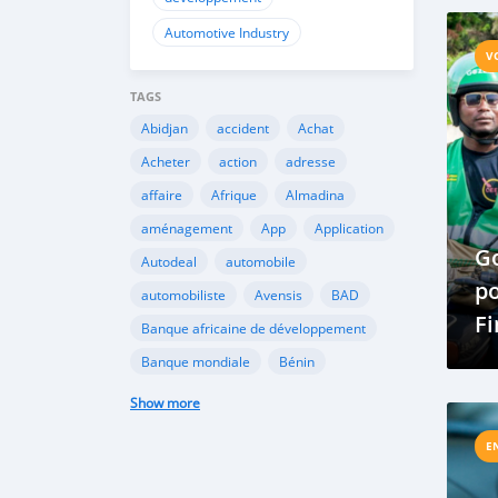
Automotive Industry
V
TAGS
Abidjan
accident
Achat
Acheter
action
adresse
affaire
Afrique
Almadina
aménagement
App
Application
G
Autodeal
automobile
po
automobiliste
Avensis
BAD
F
Banque africaine de développement
Banque mondiale
Bénin
Bénin Taxi
berline
bitumage
Show more
BMW
bonne affaire
Business
E
Camion
Camry
Canada
CFAO
CFAO motors
circulation
clinique