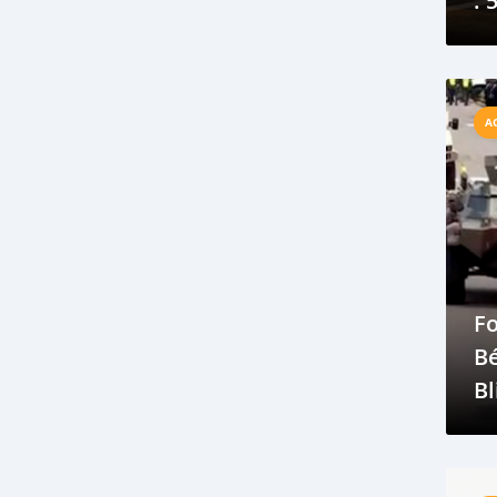
: 
travaux
véhicule
au
Véhicules d'occasion
N
véhicules d’occasions
vendeur
l'
Vendre
Vente
vitres teintées
A
Voiture
voiture d'occasion
voiture électrique
voiture neuve
voiture propre
Voitures d'occasion
voitures importées
voitures usées
Volkswagen
Zone GTS
Moteur de voiture
plus efficace
F
dure plus longtemps
B
entretien de la batterie de voiture
Bl
changements de filtre
l
Remplacer la fenêtre de la voiture
étapes simples