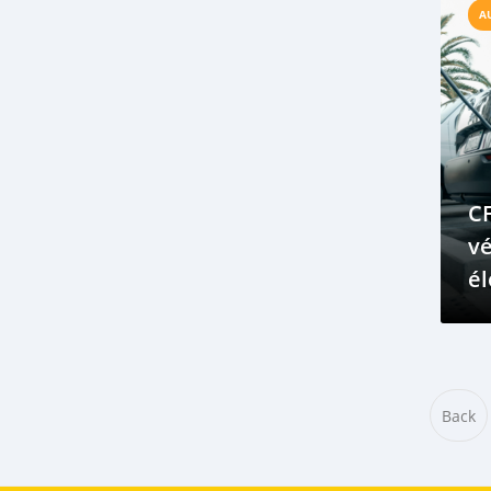
fenêtre de voiture cassée
A
panneau de porte
installer une nouvelle fenêtre
Soupapes collantes
dépôts de carbone
comment réparer
Performances du moteur
niveau d'huile moteur
C
Moyens les plus simples
vé
enlever le goudron de route
la voiture
él
endommager le travail de peinture
Bé
le goudron
ai
Système d'allumage sans distributeur
ve
remplacer le distributeur
Back
dispositifs de déclenchement magnétiques
batterie
bougie d'allumage