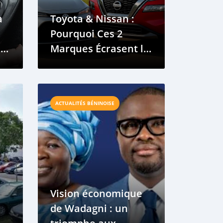
à
Toyota & Nissan :
Pourquoi Ces 2
s
Marques Écrasent le
Marché Auto au
ou
Bénin
ACTUALITÉS BÉNINOISE
Vision économique
de Wadagni : un