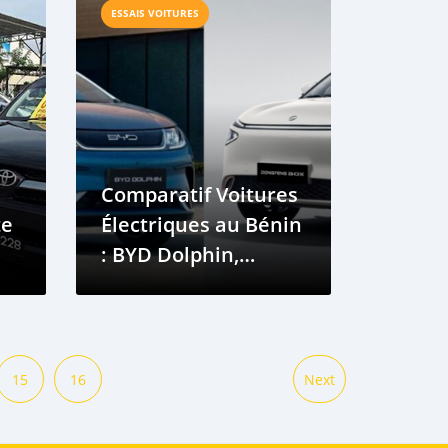
ESSAIS VOITURES
Comparatif Voitures
te
Électriques au Bénin
: BYD Dolphin,
DONGFENG
WINDSTAR E380,
)
LINGBOX UNI et Plus
15
16
Next