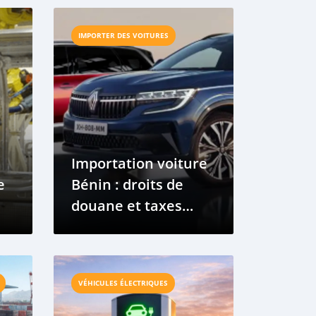
IMPORTER DES VOITURES
Importation voiture
e
Bénin : droits de
douane et taxes
expliqués
VÉHICULES ÉLECTRIQUES