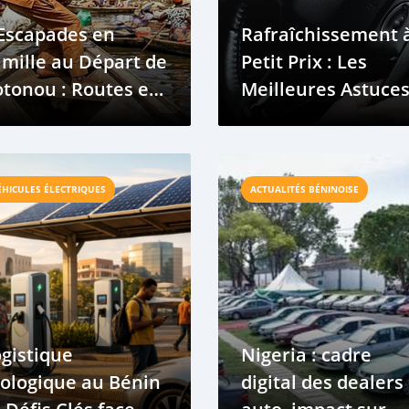
Escapades en
Rafraîchissement 
mille au Départ de
Petit Prix : Les
tonou : Routes et
Meilleures Astuce
ique-Niques
Anti-Chaleur pour
Conduire à Coton
ÉHICULES ÉLECTRIQUES
ACTUALITÉS BÉNINOISE
gistique
Nigeria : cadre
ologique au Bénin
digital des dealers