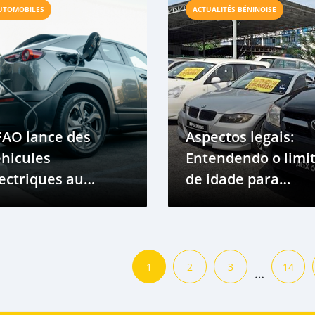
UTOMOBILES
ACTUALITÉS BÉNINOISE
FAO lance des
Aspectos legais:
hicules
Entendendo o limi
ectriques au
de idade para
nin, contribuant
veículos usados ​​no
nsi à la mobilité
Benin e na África
rte en Afrique.
Ocidental (UEMOA
1
2
3
14
…