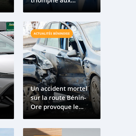
triomphe aux
présidentielles et un
grand chantier
d’infrastructures
ACTUALITÉS BÉNINOISE
routières
Un accident mortel
sur la route Bénin-
Ore provoque le
n
chaos après une
collision secondaire.