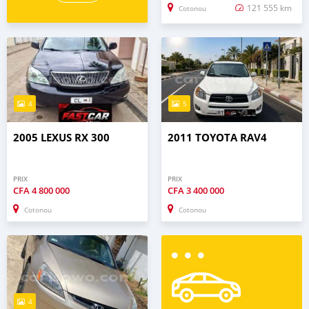
121 555 km
Cotonou
4
5
2005 LEXUS RX 300
2011 TOYOTA RAV4
PRIX
PRIX
CFA
4 800 000
CFA
3 400 000
Cotonou
Cotonou
4