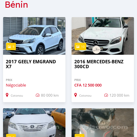
Bénin
9
10
2017 GEELY EMGRAND
2016 MERCEDES-BENZ
X7
300CD
PRIX
PRIX
Négociable
CFA
12 500 000
80 000 km
120 000 km
Cotonou
Cotonou