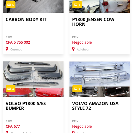
6
4
CARBON BODY KIT
P1800 JENSEN COW
HORN
PRIX
PRIX
CFA
5 755 002
Négociable
Cotonou
Adjohoun
4
4
VOLVO P1800 S/ES
VOLVO AMAZON USA
BUMPER
STYLE 72
PRIX
PRIX
CFA
677
Négociable