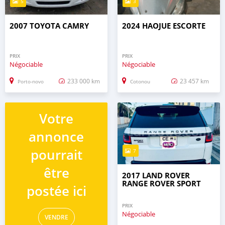
5
3
2007 TOYOTA CAMRY
2024 HAOJUE ESCORTE
PRIX
PRIX
Négociable
Négociable
233 000 km
23 457 km
Porto-novo
Cotonou
Votre
annonce
pourrait
7
être
2017 LAND ROVER
RANGE ROVER SPORT
postée ici
PRIX
Négociable
VENDRE