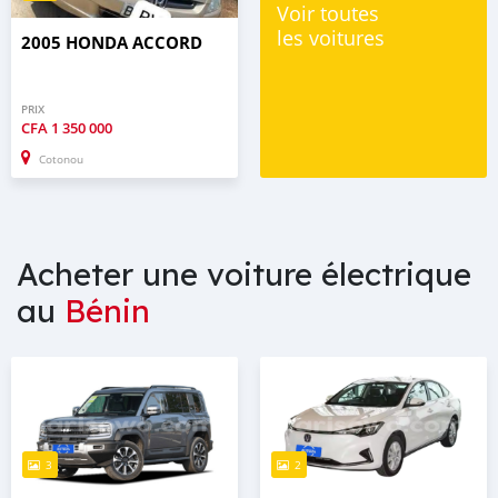
Voir toutes
les voitures
2005 HONDA ACCORD
PRIX
CFA
1 350 000
Cotonou
Acheter une voiture électrique
au
Bénin
3
2