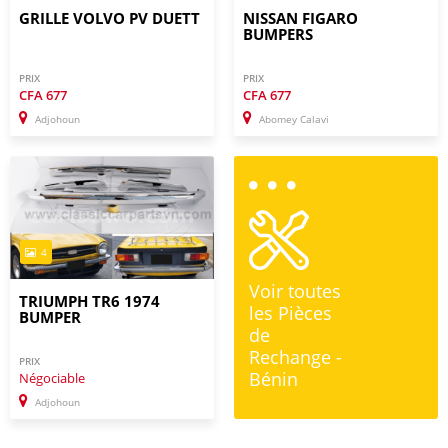
GRILLE VOLVO PV DUETT
NISSAN FIGARO
BUMPERS
PRIX
PRIX
CFA
677
CFA
677
Adjohoun
Abomey Calavi
4
Voir toutes
TRIUMPH TR6 1974
les Pièces
BUMPER
de
Rechange -
PRIX
Bénin
Négociable
Adjohoun