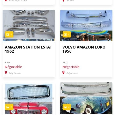
Abomey Calavi
Allada
4
4
AMAZON STATION ESTAT
VOLVO AMAZON EURO
1962
1956
PRIX
PRIX
Négociable
Négociable
Adjohoun
Adjohoun
5
4