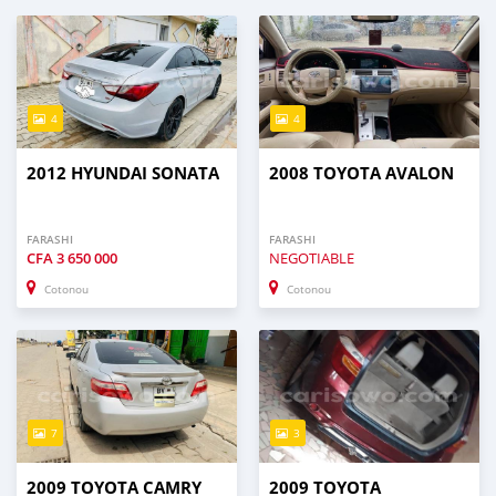
4
4
2012 HYUNDAI SONATA
2008 TOYOTA AVALON
FARASHI
FARASHI
CFA
3 650 000
NEGOTIABLE
Cotonou
Cotonou
7
3
2009 TOYOTA CAMRY
2009 TOYOTA