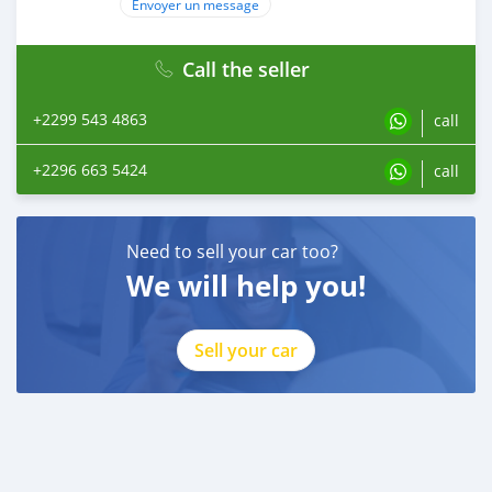
Envoyer un message
Call the seller
+2299 543 4863
call
+2296 663 5424
call
Need to sell your car too?
We will help you!
Sell your car