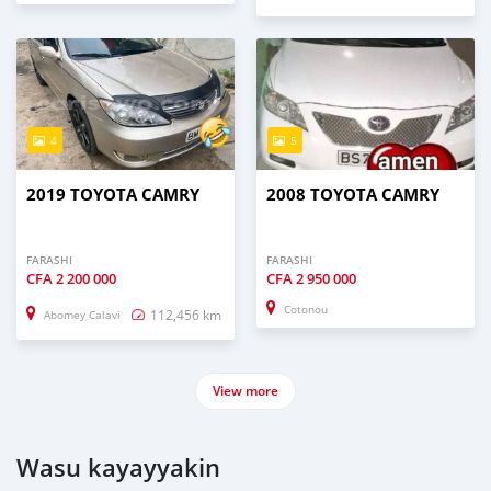
4
5
2019 TOYOTA CAMRY
2008 TOYOTA CAMRY
FARASHI
FARASHI
CFA
2 200 000
CFA
2 950 000
Cotonou
112,456 km
Abomey Calavi
View more
Wasu kayayyakin