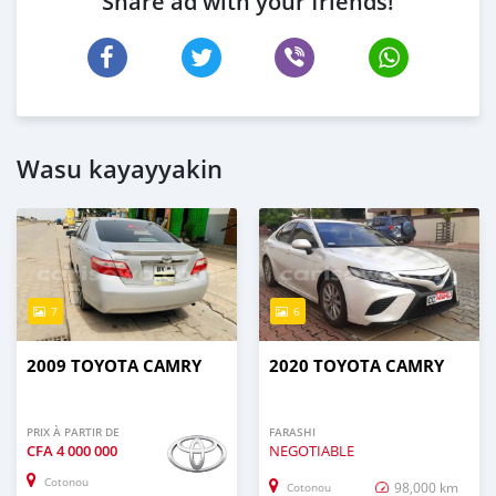
Share ad with your friends!
Wasu kayayyakin
7
6
2009 TOYOTA CAMRY
2020 TOYOTA CAMRY
PRIX À PARTIR DE
FARASHI
CFA
4 000 000
NEGOTIABLE
Cotonou
98,000 km
Cotonou