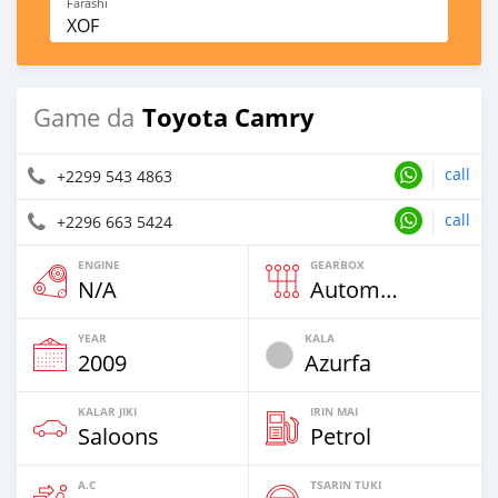
Farashi
XOF
Toyota Camry
Game da
call
+2299 543 4863
call
+2296 663 5424
ENGINE
GEARBOX
N/A
Automatic
YEAR
KALA
2009
Azurfa
KALAR JIKI
IRIN MAI
Saloons
Petrol
A.C
TSARIN TUKI