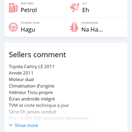
IRIN MAI
A.C
Petrol
Eh
TSARIN TUKI
CONDITION
Hagu
Na Hannu
Sellers comment
Toyota Camry LE 2011
Année 2011
Moteur dual
Climatisation d’origine
Intérieur Tissu propre
Écran androïde intégré
TVM et visite technique à jour
Série CK jamais conduit
Prix : 4.400.000 négociable légèrement
Tel : +229 96876805
Show more