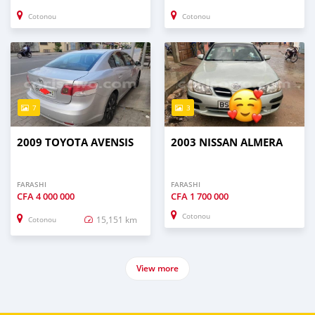
Cotonou
Cotonou
7
3
2009 TOYOTA AVENSIS
2003 NISSAN ALMERA
FARASHI
FARASHI
CFA
4 000 000
CFA
1 700 000
Cotonou
15,151 km
Cotonou
View more