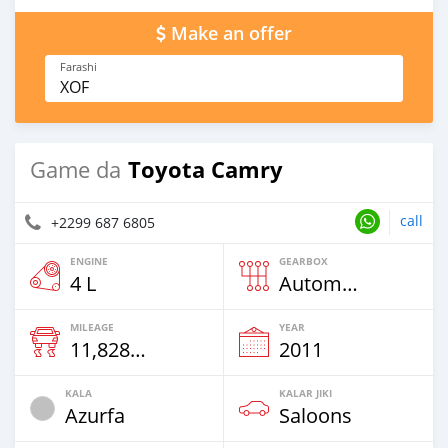
Make an offer
Farashi
XOF
Toyota Camry
Game da
call
+2299 687 6805
ENGINE
GEARBOX
4 L
Automatic
MILEAGE
YEAR
11,828 Km
2011
KALA
KALAR JIKI
Azurfa
Saloons