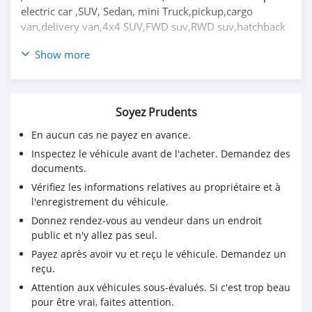
electric car ,SUV, Sedan, mini Truck,pickup,cargo
van,delivery van,4x4 SUV,FWD suv,RWD suv,hatchback
Toyota corolla 2008 1.6L manuel prix pas cher à vendre
Show more
en afrique du sud CSMTCA3000
visitez pour plus de détails
Toyota corolla 2008
Soyez Prudents
Achetez des voitures chinoises, achetez des voitures
électriques chinoises, des voitures japonaises, des
En aucun cas ne payez en avance.
voitures coréennes en ligne depuis la Chine,
Inspectez le véhicule avant de l'acheter. Demandez des
carsmartotal.com
exporte des voitures électriques, des
documents.
SUV, des berlines, des mini-camions, camionnette,
Vérifiez les informations relatives au propriétaire et à
camionnette, camionnette de livraison, 4x4 SUV, FWD
l'enregistrement du véhicule.
suv, RWD suv, hayon
Donnez rendez-vous au vendeur dans un endroit
public et n'y allez pas seul.
Payez après avoir vu et reçu le véhicule. Demandez un
reçu.
Attention aux véhicules sous-évalués. Si c'est trop beau
pour être vrai, faites attention.