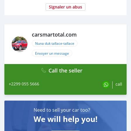
Signaler un abus
carsmartotal.com
Nuna duk tallace-tallace
Envoyer un message
Call the seller
+2299 055 5666
call
Need to sell your car too?
We will help you!