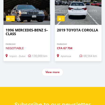
14
3
1996 MERCEDES-BENZ S–
2019 TOYOTA COROLLA
CLASS
FARASHI
FARASHI
NEGOTIABLE
CFA
67 704
130,000 km
68,564 km
Import - Dubai
Aplahoue
View more
Subscribe to our newsletter