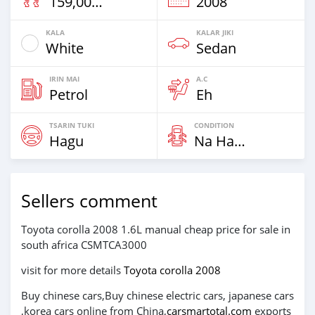
159,000 Km
2008
KALA
KALAR JIKI
White
Sedan
IRIN MAI
A.C
Petrol
Eh
TSARIN TUKI
CONDITION
Hagu
Na Hannu
Sellers comment
Toyota corolla 2008 1.6L manual cheap price for sale in
south africa CSMTCA3000
visit for more details
Toyota corolla 2008
Buy chinese cars,Buy chinese electric cars, japanese cars
,korea cars online from China,
carsmartotal.com
exports