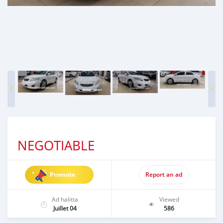
NEGOTIABLE
Promote
Report an ad
Ad halitta
Viewed
Juillet 04
586