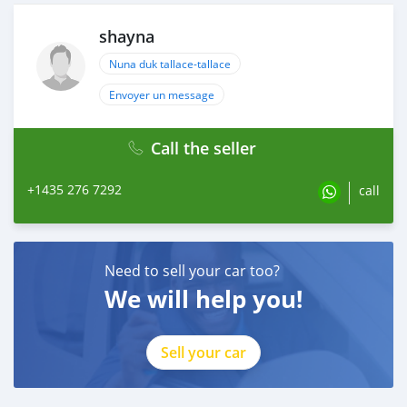
shayna
Nuna duk tallace-tallace
Envoyer un message
Call the seller
+1435 276 7292
call
Need to sell your car too?
We will help you!
Sell your car