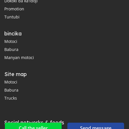
Dokoki da ka'idoji
Promotion
Tuntubi
bincika
Motoci
Babura
Manyan motoci
Site map
Motoci
Babura
Trucks
Social networks & feeds
Call the seller
Send message