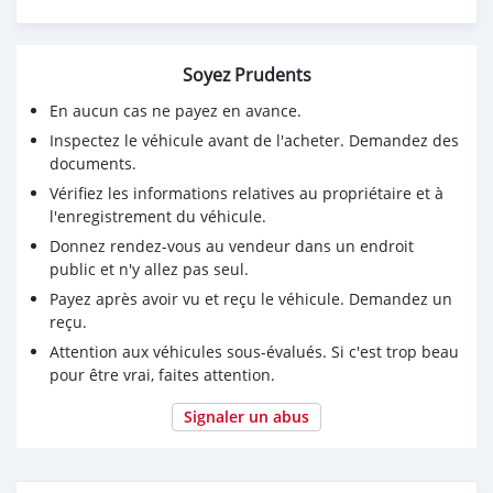
ch, 200 ch, 300 ch
Moteurs hors-bord Suzuki : 75 ch, 85 ch, 90 ch, 115 ch,
Soyez Prudents
200 ch, 300 ch
En aucun cas ne payez en avance.
Moteurs hors-bord Mercury : 75 ch, 85 ch, 90 ch, 115
Inspectez le véhicule avant de l'acheter. Demandez des
ch, 200 ch, 300 ch
documents.
NUMÉRO WHATSAPP : +13172236827
Vérifiez les informations relatives au propriétaire et à
l'enregistrement du véhicule.
E-MAIL DE CONTACT : lucansachezs@hotmail.com
Donnez rendez-vous au vendeur dans un endroit
public et n'y allez pas seul.
Payez après avoir vu et reçu le véhicule. Demandez un
reçu.
Attention aux véhicules sous-évalués. Si c'est trop beau
pour être vrai, faites attention.
Signaler un abus