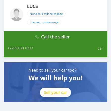
LUCS
Nuna duk tallace-tallace
Envoyer un message
Call the seller
+2299 021 8327
call
Need to sell your car too?
We will help you!
Sell your car