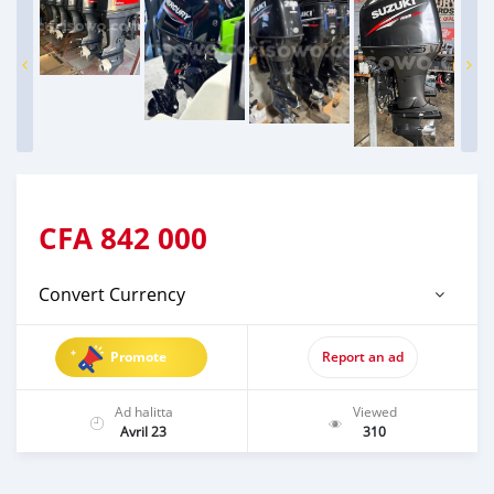
CFA
842 000
Convert Currency
Promote
Report an ad
Ad halitta
Viewed
Avril 23
310