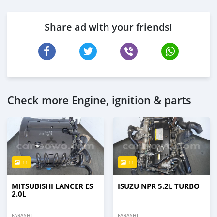
Share ad with your friends!
Check more Engine, ignition & parts
11
11
MITSUBISHI LANCER ES
ISUZU NPR 5.2L TURBO
2.0L
FARASHI
FARASHI